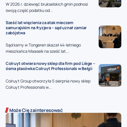
W 2026 r. dziewięć brukselskich gmin podnosi
swoją część podatku od...
Sześć lat więzienia za atak mieczem
samurajskim na fryzjera – sąd uznał zamiar
zabójstwa
Sąd karny w Tongeren skazał 44-letniego
mieszkańca Maaseik na sześć lat...
Colruyt otwiera nowy sklep dla firm pod Liège –
ósma placówka Colruyt Professionals w Belgii
Colruyt Group otworzyła 5 sierpnia nowy sklep
Colruyt Professionals w...
Może Cię zainteresować