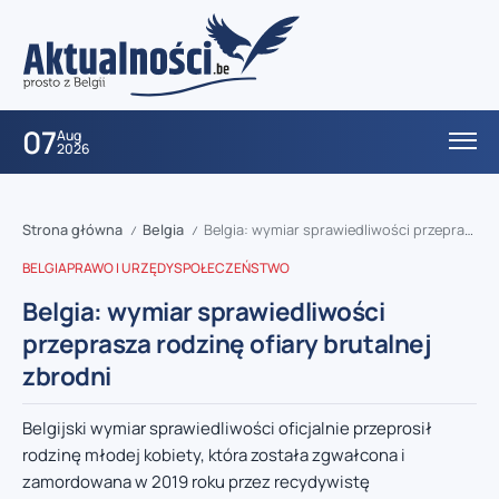
07
Aug
2026
Strona główna
Belgia
Belgia: wymiar sprawiedliwości przeprasza rodzinę ofiary brutalnej zbrodni
/
/
BELGIA
PRAWO I URZĘDY
SPOŁECZEŃSTWO
Belgia: wymiar sprawiedliwości
przeprasza rodzinę ofiary brutalnej
zbrodni
Belgijski wymiar sprawiedliwości oficjalnie przeprosił
rodzinę młodej kobiety, która została zgwałcona i
zamordowana w 2019 roku przez recydywistę