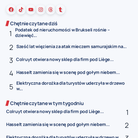
Chętnie czytane dziś
Podatek od nieruchomości w Brukseli rośnie –
dziewięć...
Sześć lat więzienia za atak mieczem samurajskim na...
Colruyt otwiera nowy sklep dla firm pod Liège...
Hasselt zamienia się w scenę pod gołym niebem...
Elektryczna dorożka dla turystów uderzyła w drzewo
w...
Chętnie czytane w tym tygodniu
Colruyt otwiera nowy sklep dla firm pod Liège...
Hasselt zamienia się w scenę pod gołym niebem...
Elektryczna dorożka dla turystów uderzyła w drzewo w...