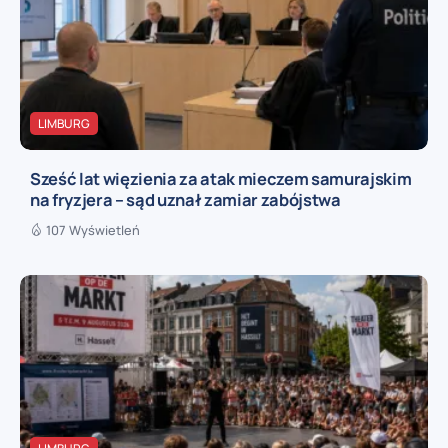
LIMBURG
Sześć lat więzienia za atak mieczem samurajskim
na fryzjera – sąd uznał zamiar zabójstwa
107 Wyświetleń