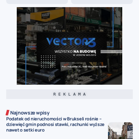
R E K L A M A
Najnowsze wpisy
Podatek od nieruchomości w Brukseli rośnie –
dziewięć gmin podnosi stawki, rachunki wyższe
nawet o setki euro