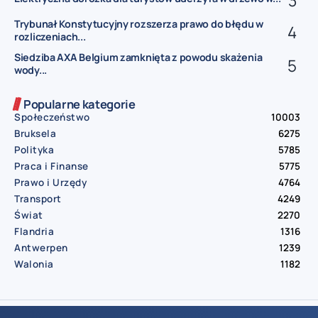
Trybunał Konstytucyjny rozszerza prawo do błędu w
rozliczeniach...
Siedziba AXA Belgium zamknięta z powodu skażenia
wody...
Popularne kategorie
Społeczeństwo
10003
Bruksela
6275
Polityka
5785
Praca i Finanse
5775
Prawo i Urzędy
4764
Transport
4249
Świat
2270
Flandria
1316
Antwerpen
1239
Walonia
1182