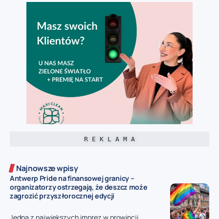
R E K L A M A
Najnowsze wpisy
Antwerp Pride na finansowej granicy –
organizatorzy ostrzegają, że deszcz może
zagrozić przyszłorocznej edycji
Jedna z największych imprez w prowincji