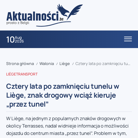
10
Aug
2026
Strona główna
Walonia
Liège
Cztery lata po zamknięciu tunelu w Liège, znak drogowy wciąż kieruje „przez tunel”
/
/
/
LIÈGE
TRANSPORT
Cztery lata po zamknięciu tunelu w
Liège, znak drogowy wciąż kieruje
„przez tunel”
W Liège, na jednym z popularnych znaków drogowych w
okolicy Terrasses, nadal widnieje informacja o możliwości
dojazdu do centrum miasta „przez tunel”. Problem w tym,