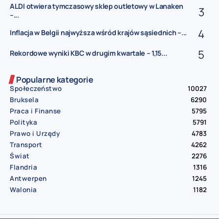
ALDI otwiera tymczasowy sklep outletowy w Lanaken
–...
Inflacja w Belgii najwyższa wśród krajów sąsiednich –...
Rekordowe wyniki KBC w drugim kwartale – 1,15...
Popularne kategorie
Społeczeństwo
10027
Bruksela
6290
Praca i Finanse
5795
Polityka
5791
Prawo i Urzędy
4783
Transport
4262
Świat
2276
Flandria
1316
Antwerpen
1245
Walonia
1182