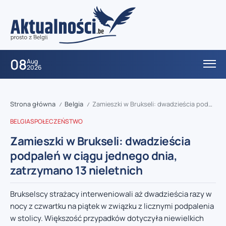
08
Aug
2026
Strona główna
Belgia
Zamieszki w Brukseli: dwadzieścia podpaleń w ciągu jednego dnia, zatrzymano 13 nieletnich
/
/
BELGIA
SPOŁECZEŃSTWO
Zamieszki w Brukseli: dwadzieścia
podpaleń w ciągu jednego dnia,
zatrzymano 13 nieletnich
Brukselscy strażacy interweniowali aż dwadzieścia razy w
nocy z czwartku na piątek w związku z licznymi podpalenia
w stolicy. Większość przypadków dotyczyła niewielkich