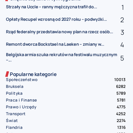
Strzały na Uccle – ranny mężczyzna trafił do...
Opłaty Recupel wzrosną od 2027 roku – podwyżki...
Rząd federalny przedstawia nowy plan na rzecz osób...
Remont dworca Bockstael na Laeken – zmiany w...
Belgijska armia szuka rekrutów na festiwalu muzycznym
–...
Popularne kategorie
Społeczeństwo
10013
Bruksela
6282
Polityka
5789
Praca i Finanse
5781
Prawo i Urzędy
4775
Transport
4252
Świat
2274
Flandria
1316