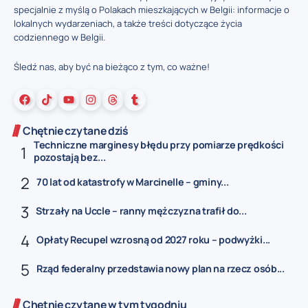
specjalnie z myślą o Polakach mieszkających w Belgii: informacje o
lokalnych wydarzeniach, a także treści dotyczące życia
codziennego w Belgii.
Śledź nas, aby być na bieżąco z tym, co ważne!
Chętnie czytane dziś
Techniczne marginesy błędu przy pomiarze prędkości
pozostają bez...
70 lat od katastrofy w Marcinelle – gminy...
Strzały na Uccle – ranny mężczyzna trafił do...
Opłaty Recupel wzrosną od 2027 roku – podwyżki...
Rząd federalny przedstawia nowy plan na rzecz osób...
Chętnie czytane w tym tygodniu