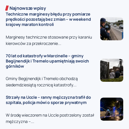
Najnowsze wpisy
Techniczne marginesy błędu przy pomiarze
prędkości pozostają bez zmian – w weekend
krajowy maraton kontroli
Marginesy techniczne stosowane przy karaniu
kierowców za przekroczenie...
70 lat od katastrofy w Marcinelle – gminy
Begijnendijk i Tremelo upamiętniają swoich
górników
Gminy Begijnendijk i Tremelo obchodzą
siedemdziesiątą rocznicę katastrofy...
Strzały na Uccle – ranny mężczyzna trafił do
szpitala, policja mówi o sporze prywatnym
W środę wieczorem na Uccle postrzelony został
mężczyzna –...