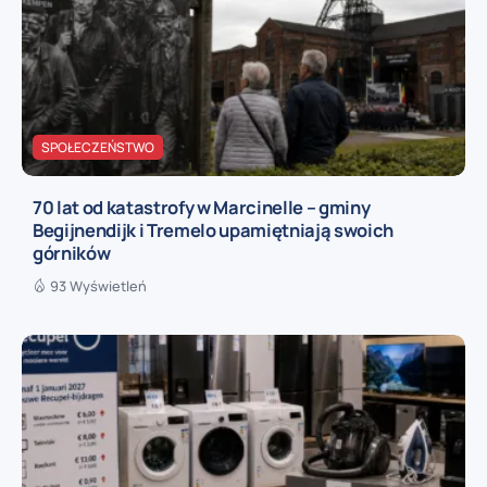
SPOŁECZEŃSTWO
70 lat od katastrofy w Marcinelle – gminy
Begijnendijk i Tremelo upamiętniają swoich
górników
93 Wyświetleń