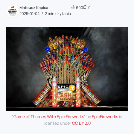
Mateusz Kapica
600
0
2025-01-04
2 min czytania
"
Game of Thrones With Epic Fireworks
" by
EpicFireworks
is
licensed under
CC BY 2.0