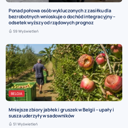
Ponad połowa osób wykluczonych z zasiłku dla
bezrobotnych wnioskuje o dochód integracyjny –
odsetek wyższy od rządowych prognoz
59 Wyświetleń
BELGIA
Mniejsze zbiory jabłek i gruszek w Belgii – upały i
susza uderzyły w sadowników
51 Wyświetleń