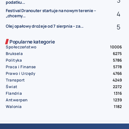
podatku...
Festival Dranouter startuje na nowym terenie –
„chcemy...
Olej opałowy drożeje od 7 sierpnia – za...
Popularne kategorie
Społeczeństwo
10006
Bruksela
6275
Polityka
5786
Praca i Finanse
5778
Prawo i Urzędy
4766
Transport
4249
Świat
2272
Flandria
1316
Antwerpen
1239
Walonia
1182
© Aktualnosci.be – All Right Reserved 2016-2026