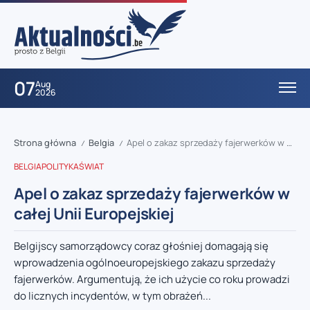
07
Aug
2026
Strona główna
Belgia
Apel o zakaz sprzedaży fajerwerków w całej Unii Europejskiej
/
/
BELGIA
POLITYKA
ŚWIAT
Apel o zakaz sprzedaży fajerwerków w
całej Unii Europejskiej
Belgijscy samorządowcy coraz głośniej domagają się
wprowadzenia ogólnoeuropejskiego zakazu sprzedaży
fajerwerków. Argumentują, że ich użycie co roku prowadzi
do licznych incydentów, w tym obrażeń...