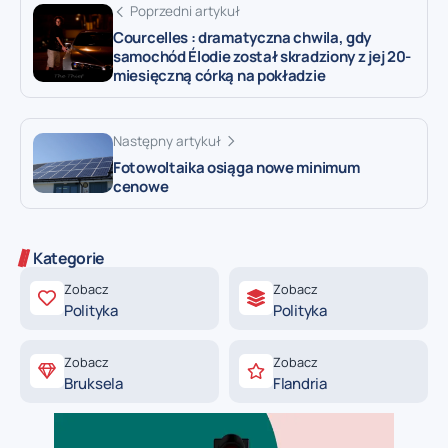
Poprzedni artykuł
Courcelles : dramatyczna chwila, gdy
samochód Élodie został skradziony z jej 20-
miesięczną córką na pokładzie
Następny artykuł
Fotowoltaika osiąga nowe minimum
cenowe
Kategorie
Zobacz
Zobacz
Polityka
Polityka
Zobacz
Zobacz
Bruksela
Flandria