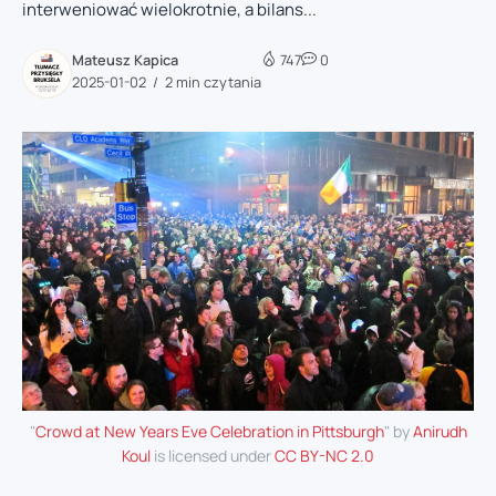
interweniować wielokrotnie, a bilans...
Mateusz Kapica
747
0
2025-01-02
2 min czytania
"
Crowd at New Years Eve Celebration in Pittsburgh
" by
Anirudh
Koul
is licensed under
CC BY-NC 2.0