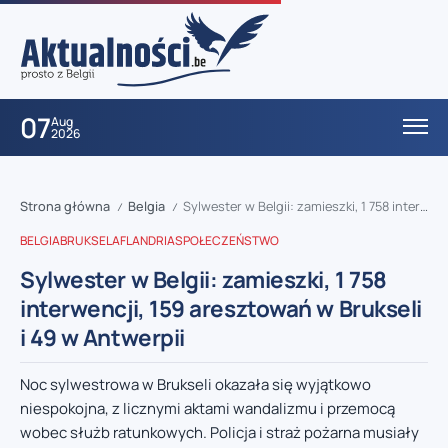
07
Aug
2026
Strona główna
Belgia
Sylwester w Belgii: zamieszki, 1 758 interwencji, 159 aresztowań w Brukseli i 49 w Antwerpii
/
/
BELGIA
BRUKSELA
FLANDRIA
SPOŁECZEŃSTWO
Sylwester w Belgii: zamieszki, 1 758
interwencji, 159 aresztowań w Brukseli
i 49 w Antwerpii
Noc sylwestrowa w Brukseli okazała się wyjątkowo
niespokojna, z licznymi aktami wandalizmu i przemocą
wobec służb ratunkowych. Policja i straż pożarna musiały