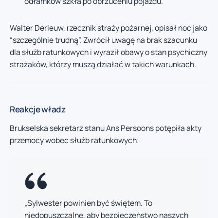
odłamków szkła po obrzuceniu pojazdu.
Walter Derieuw, rzecznik straży pożarnej, opisał noc jako
“szczególnie trudną”. Zwrócił uwagę na brak szacunku
dla służb ratunkowych i wyraził obawy o stan psychiczny
strażaków, którzy muszą działać w takich warunkach.
Reakcje władz
Brukselska sekretarz stanu Ans Persoons potępiła akty
przemocy wobec służb ratunkowych:
„Sylwester powinien być świętem. To
niedopuszczalne, aby bezpieczeństwo naszych