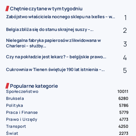
Chętnie czytane w tym tygodniu
Zabójstwo właściciela nocnego sklepu na Ixelles – w...
Belgia zbliża się do stanu skrajnej suszy –...
Nielegalna fabryka papierosów zlikwidowana w
Charleroi – służby...
Czy na pokładzie jest lekarz? – belgijskie prawo...
Cukrownia w Tienen świętuje 190 lat istnienia –...
Popularne kategorie
Społeczeństwo
10011
Bruksela
6280
Polityka
5786
Praca i Finanse
5779
Prawo i Urzędy
4773
Transport
4250
Świat
2273