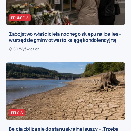
BRUKSELA
Zabójstwo właściciela nocnego sklepu na Ixelles –
w urzędzie gminy otwarto księgę kondolencyjną
69 Wyświetleń
BELGIA
Belgia zbliża się do stanu skrajnej suszy – „Trzeba