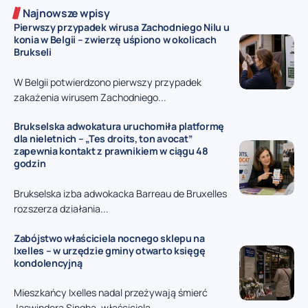
Najnowsze wpisy
Pierwszy przypadek wirusa Zachodniego Nilu u
konia w Belgii – zwierzę uśpiono w okolicach
Brukseli
W Belgii potwierdzono pierwszy przypadek
zakażenia wirusem Zachodniego...
Brukselska adwokatura uruchomiła platformę
dla nieletnich – „Tes droits, ton avocat”
zapewnia kontakt z prawnikiem w ciągu 48
godzin
Brukselska izba adwokacka Barreau de Bruxelles
rozszerza działania...
Zabójstwo właściciela nocnego sklepu na
Ixelles – w urzędzie gminy otwarto księgę
kondolencyjną
Mieszkańcy Ixelles nadal przeżywają śmierć
Jaswindera Singha, właściciela...