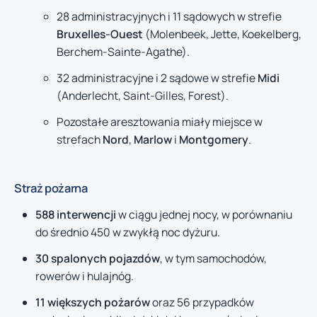
28 administracyjnych i 11 sądowych w strefie
Bruxelles-Ouest
(Molenbeek, Jette, Koekelberg,
Berchem-Sainte-Agathe).
32 administracyjne i 2 sądowe w strefie
Midi
(Anderlecht, Saint-Gilles, Forest).
Pozostałe aresztowania miały miejsce w
strefach
Nord
,
Marlow
i
Montgomery
.
Straż pożarna
588 interwencji
w ciągu jednej nocy, w porównaniu
do średnio 450 w zwykłą noc dyżuru.
30 spalonych pojazdów
, w tym samochodów,
rowerów i hulajnóg.
11 większych pożarów
oraz 56 przypadków