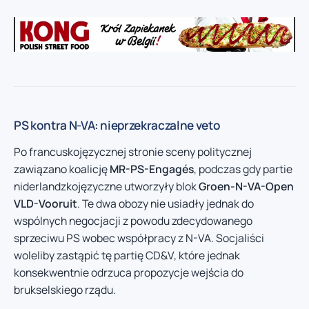
PS kontra N-VA: nieprzekraczalne veto
Po francuskojęzycznej stronie sceny politycznej
zawiązano koalicję
MR-PS-Engagés
, podczas gdy partie
niderlandzkojęzyczne utworzyły blok
Groen-N-VA-Open
VLD-Vooruit
. Te dwa obozy nie usiadły jednak do
wspólnych negocjacji z powodu zdecydowanego
sprzeciwu PS wobec współpracy z N-VA. Socjaliści
woleliby zastąpić tę partię CD&V, które jednak
konsekwentnie odrzuca propozycje wejścia do
brukselskiego rządu.