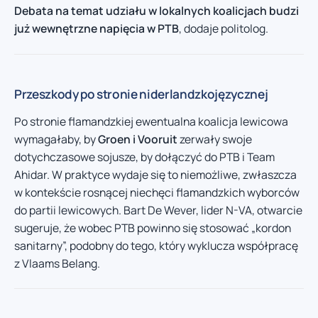
Debata na temat udziału w lokalnych koalicjach budzi
już wewnętrzne napięcia w PTB
, dodaje politolog.
Przeszkody po stronie niderlandzkojęzycznej
Po stronie flamandzkiej ewentualna koalicja lewicowa
wymagałaby, by
Groen i Vooruit
zerwały swoje
dotychczasowe sojusze, by dołączyć do PTB i Team
Ahidar. W praktyce wydaje się to niemożliwe, zwłaszcza
w kontekście rosnącej niechęci flamandzkich wyborców
do partii lewicowych. Bart De Wever, lider N-VA, otwarcie
sugeruje, że wobec PTB powinno się stosować „kordon
sanitarny”, podobny do tego, który wyklucza współpracę
z Vlaams Belang.