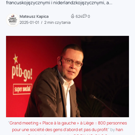
francuskojęzycznymi i niderlandzkojęzycznymi, a...
Mateusz Kapica
624
0
2025-01-01
2 min czytania
"
Grand meeting « Place à la gauche » à Liège :: 800 personnes
pour une société des gens d'abord et pas du profit
" by
han