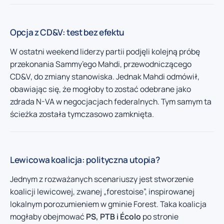
Opcja z CD&V: test bez efektu
W ostatni weekend liderzy partii podjęli kolejną próbę
przekonania Sammy’ego Mahdi, przewodniczącego
CD&V, do zmiany stanowiska. Jednak Mahdi odmówił,
obawiając się, że mogłoby to zostać odebrane jako
zdrada N-VA w negocjacjach federalnych. Tym samym ta
ścieżka została tymczasowo zamknięta.
Lewicowa koalicja: polityczna utopia?
Jednym z rozważanych scenariuszy jest stworzenie
koalicji lewicowej, zwanej „forestoise”, inspirowanej
lokalnym porozumieniem w gminie Forest. Taka koalicja
mogłaby obejmować
PS, PTB i Écolo
po stronie