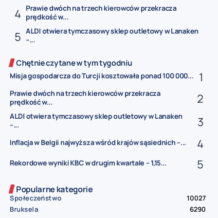
Prawie dwóch na trzech kierowców przekracza
prędkość w...
ALDI otwiera tymczasowy sklep outletowy w Lanaken
–...
Chętnie czytane w tym tygodniu
Misja gospodarcza do Turcji kosztowała ponad 100 000...
Prawie dwóch na trzech kierowców przekracza
prędkość w...
ALDI otwiera tymczasowy sklep outletowy w Lanaken
–...
Inflacja w Belgii najwyższa wśród krajów sąsiednich –...
Rekordowe wyniki KBC w drugim kwartale – 1,15...
Popularne kategorie
Społeczeństwo
10027
Bruksela
6290