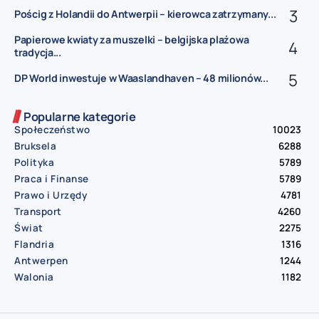
Pościg z Holandii do Antwerpii – kierowca zatrzymany...
Papierowe kwiaty za muszelki – belgijska plażowa
tradycja...
DP World inwestuje w Waaslandhaven – 48 milionów...
Popularne kategorie
Społeczeństwo
10023
Bruksela
6288
Polityka
5789
Praca i Finanse
5789
Prawo i Urzędy
4781
Transport
4260
Świat
2275
Flandria
1316
Antwerpen
1244
Walonia
1182