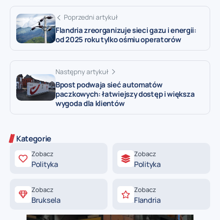
Poprzedni artykuł
Flandria zreorganizuje sieci gazu i energii:
od 2025 roku tylko ośmiu operatorów
Następny artykuł
Bpost podwaja sieć automatów
paczkowych: łatwiejszy dostęp i większa
wygoda dla klientów
Kategorie
Zobacz
Zobacz
Polityka
Polityka
Zobacz
Zobacz
Bruksela
Flandria