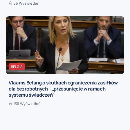
66 Wyświetleń
BELGIA
Vlaams Belang o skutkach ograniczenia zasiłków
dla bezrobotnych – „przesunięcie w ramach
systemu świadczeń”
136 Wyświetleń