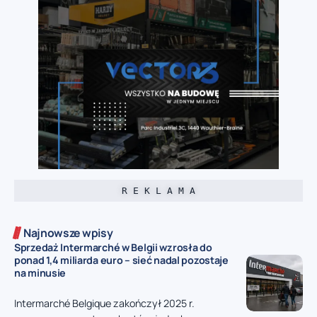
R E K L A M A
Najnowsze wpisy
Sprzedaż Intermarché w Belgii wzrosła do
ponad 1,4 miliarda euro – sieć nadal pozostaje
na minusie
Intermarché Belgique zakończył 2025 r.