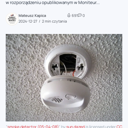
w rozporządzeniu opublikowanym w Moniteur...
Mateusz Kapica
691
0
2024-12-27
2 min czytania
"
smoke detector (05-04-08)
" by
sun dazed
is licensed under
CC