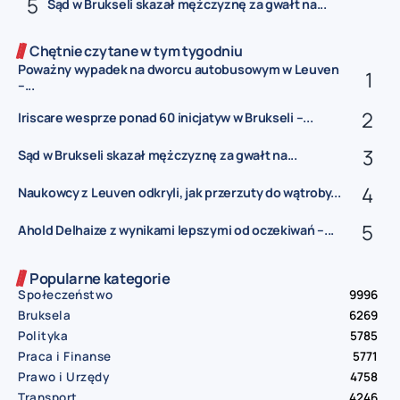
Sąd w Brukseli skazał mężczyznę za gwałt na...
Chętnie czytane w tym tygodniu
Poważny wypadek na dworcu autobusowym w Leuven
–...
Iriscare wesprze ponad 60 inicjatyw w Brukseli –...
Sąd w Brukseli skazał mężczyznę za gwałt na...
Naukowcy z Leuven odkryli, jak przerzuty do wątroby...
Ahold Delhaize z wynikami lepszymi od oczekiwań –...
Popularne kategorie
Społeczeństwo
9996
Bruksela
6269
Polityka
5785
Praca i Finanse
5771
Prawo i Urzędy
4758
Transport
4246