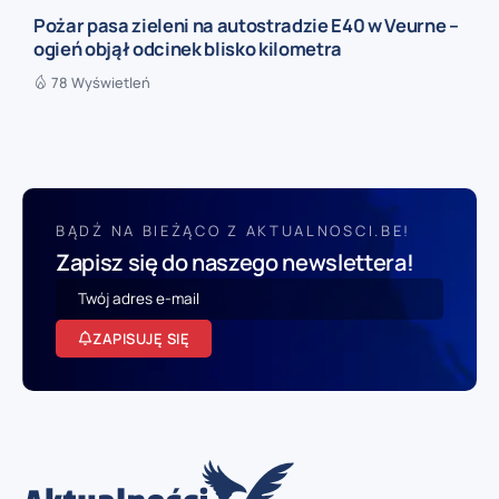
Pożar pasa zieleni na autostradzie E40 w Veurne –
ogień objął odcinek blisko kilometra
78 Wyświetleń
BĄDŹ NA BIEŻĄCO Z AKTUALNOSCI.BE!
Zapisz się do naszego newslettera!
ZAPISUJĘ SIĘ