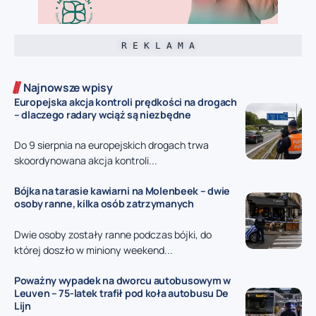
R E K L A M A
Najnowsze wpisy
Europejska akcja kontroli prędkości na drogach
– dlaczego radary wciąż są niezbędne
Do 9 sierpnia na europejskich drogach trwa
skoordynowana akcja kontroli...
Bójka na tarasie kawiarni na Molenbeek – dwie
osoby ranne, kilka osób zatrzymanych
Dwie osoby zostały ranne podczas bójki, do
której doszło w miniony weekend...
Poważny wypadek na dworcu autobusowym w
Leuven – 75-latek trafił pod koła autobusu De
Lijn