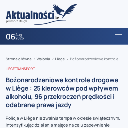
06
Aug
2026
Strona główna
Walonia
Liège
Bożonarodzeniowe kontrole drogowe w Liège : 25 kierowców pod wpływem alkoholu, 96 przekroczeń prędkości i odebrane prawa jazdy
/
/
/
LIÈGE
TRANSPORT
Bożonarodzeniowe kontrole drogowe
w Liège : 25 kierowców pod wpływem
alkoholu, 96 przekroczeń prędkości i
odebrane prawa jazdy
Policja w Liège nie zwalnia tempa w okresie świątecznym,
intensyfikując działania mające na celu zapewnienie