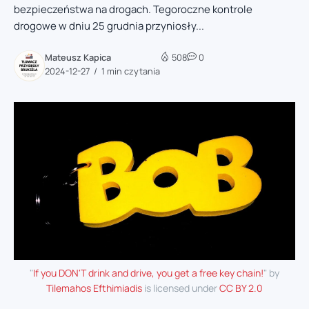
bezpieczeństwa na drogach. Tegoroczne kontrole
drogowe w dniu 25 grudnia przyniosły...
Mateusz Kapica
508
0
2024-12-27
1 min czytania
"
If you DON'T drink and drive, you get a free key chain!
" by
Tilemahos Efthimiadis
is licensed under
CC BY 2.0