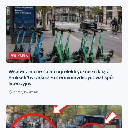
BRUKSELA
Współdzielone hulajnogi elektryczne znikną z
Brukseli 1 września – o terminie zdecydował spór
licencyjny
73 Wyświetleń