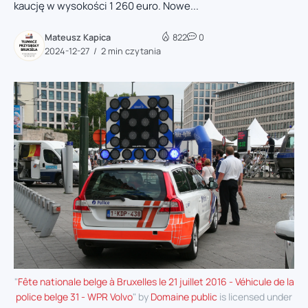
kaucję w wysokości 1 260 euro. Nowe...
Mateusz Kapica
822
0
2024-12-27
2 min czytania
"
Fête nationale belge à Bruxelles le 21 juillet 2016 - Véhicule de la
police belge 31 - WPR Volvo
" by
Domaine public
is licensed under