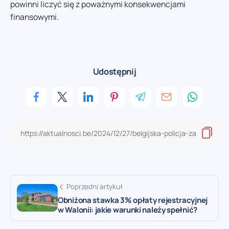
powinni liczyć się z poważnymi konsekwencjami
finansowymi.
Udostępnij
Poprzedni artykuł
Obniżona stawka 3% opłaty rejestracyjnej
w Walonii: jakie warunki należy spełnić?