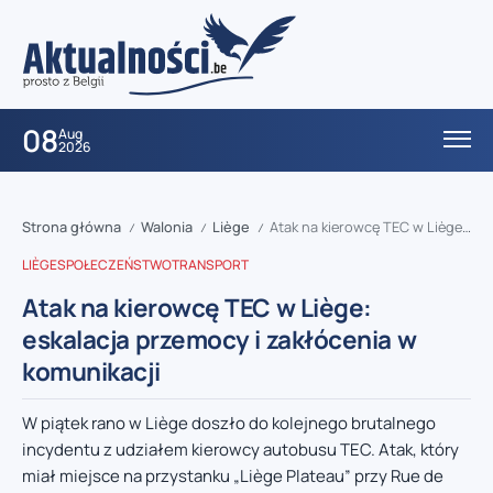
08
Aug
2026
Strona główna
Walonia
Liège
Atak na kierowcę TEC w Liège: eskalacja przemocy i zakłócenia w komunikacji
/
/
/
LIÈGE
SPOŁECZEŃSTWO
TRANSPORT
Atak na kierowcę TEC w Liège:
eskalacja przemocy i zakłócenia w
komunikacji
W piątek rano w Liège doszło do kolejnego brutalnego
incydentu z udziałem kierowcy autobusu TEC. Atak, który
miał miejsce na przystanku „Liège Plateau” przy Rue de