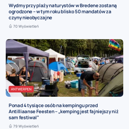
Wydmy przy plaży naturystów w Bredene zostaną
ogrodzone – w tym roku blisko 50 mandatów za
czyny nieobyczajne
70 Wyświetleń
ANTWERPEN
Ponad 4 tysiące osób na kempingu przed
Antilliaanse Feesten – „kemping jest fajniejszy niż
sam festiwal”
79 Wyświetleń