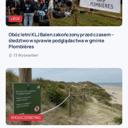
LIÈGE
Obóz letni KLJ Balen zakończony przed czasem –
śledztwo w sprawie podglądactwa w gminie
Plombières
73 Wyświetleń
SPOŁECZEŃSTWO