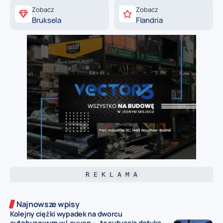
Zobacz
Zobacz
Bruksela
Flandria
R E K L A M A
Najnowsze wpisy
Kolejny ciężki wypadek na dworcu
autobusowym w Leuven – „ta sytuacja dotyka