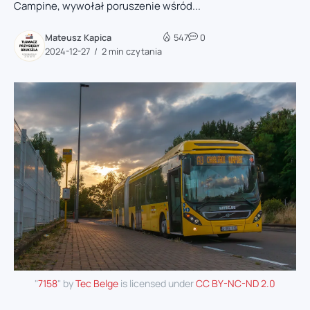
Campine, wywołał poruszenie wśród...
Mateusz Kapica
547
0
2024-12-27
2 min czytania
"
7158
" by
Tec Belge
is licensed under
CC BY-NC-ND 2.0