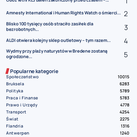
Amnesty International i Human Rights Watch o śmierci...
Blisko 100 tysięcy osób straciło zasiłek dla
bezrobotnych...
ALDI otwiera kolejny sklep outletowy – tym razem...
Wydmy przy plaży naturystów w Bredene zostaną
ogrodzone...
Popularne kategorie
Społeczeństwo
10015
Bruksela
6283
Polityka
5789
Praca i Finanse
5783
Prawo i Urzędy
4778
Transport
4254
Świat
2275
Flandria
1316
Antwerpen
1240