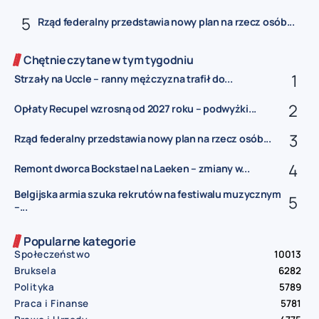
Rząd federalny przedstawia nowy plan na rzecz osób...
Chętnie czytane w tym tygodniu
Strzały na Uccle – ranny mężczyzna trafił do...
Opłaty Recupel wzrosną od 2027 roku – podwyżki...
Rząd federalny przedstawia nowy plan na rzecz osób...
Remont dworca Bockstael na Laeken – zmiany w...
Belgijska armia szuka rekrutów na festiwalu muzycznym
–...
Popularne kategorie
Społeczeństwo
10013
Bruksela
6282
Polityka
5789
Praca i Finanse
5781