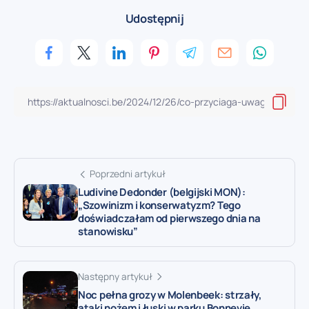
Udostępnij
Poprzedni artykuł
Ludivine Dedonder (belgijski MON):
„Szowinizm i konserwatyzm? Tego
doświadczałam od pierwszego dnia na
stanowisku”
Następny artykuł
Noc pełna grozy w Molenbeek: strzały,
ataki nożem i łuski w parku Bonnevie