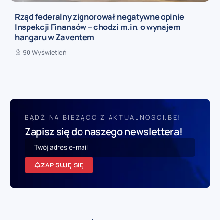
Rząd federalny zignorował negatywne opinie
Inspekcji Finansów – chodzi m.in. o wynajem
hangaru w Zaventem
90 Wyświetleń
BĄDŹ NA BIEŻĄCO Z AKTUALNOSCI.BE!
Zapisz się do naszego newslettera!
ZAPISUJĘ SIĘ