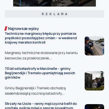
R E K L A M A
Najnowsze wpisy
Techniczne marginesy błędu przy pomiarze
prędkości pozostają bez zmian – w weekend
krajowy maraton kontroli
Marginesy techniczne stosowane przy karaniu
kierowców za przekroczenie...
70 lat od katastrofy w Marcinelle – gminy
Begijnendijk i Tremelo upamiętniają swoich
górników
Gminy Begijnendijk i Tremelo obchodzą
siedemdziesiątą rocznicę katastrofy...
Strzały na Uccle – ranny mężczyzna trafił do
szpitala, policja mówi o sporze prywatnym