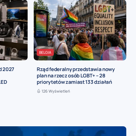
BELGIA
d 2027
Rząd federalny przedstawia nowy
,
plan na rzecz osób LGBT+ – 28
LED
priorytetów zamiast 133 działań
126 Wyświetleń