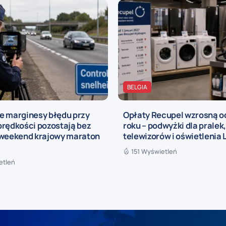
BELGIA
e marginesy błędu przy
Opłaty Recupel wzrosną o
prędkości pozostają bez
roku – podwyżki dla pralek
 weekend krajowy maraton
telewizorów i oświetlenia 
151 Wyświetleń
etleń