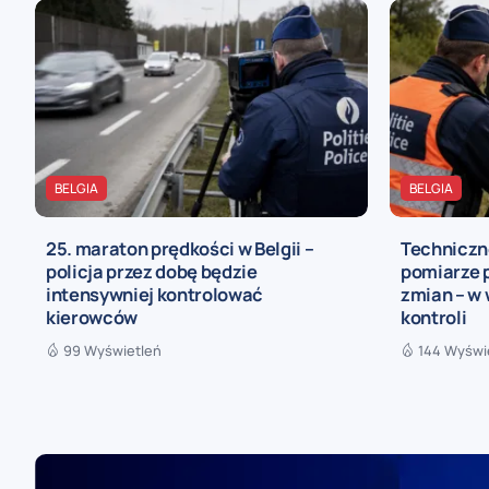
BELGIA
BELGIA
25. maraton prędkości w Belgii –
Techniczn
policja przez dobę będzie
pomiarze 
intensywniej kontrolować
zmian – w
kierowców
kontroli
99 Wyświetleń
144 Wyświ