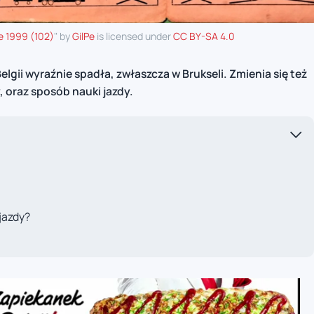
e 1999 (102)
" by
GilPe
is licensed under
CC BY-SA 4.0
gii wyraźnie spadła, zwłaszcza w Brukseli. Zmienia się też
 oraz sposób nauki jazdy.
jazdy?