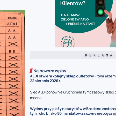
R E K L A M A
Najnowsze wpisy
ALDI otwiera kolejny sklep outletowy – tym razem
22 sierpnia 2026 r.
Sieć ALDI ponownie uruchomiła tymczasowy sklep 
mocno...
Wydmy przy plaży naturystów w Bredene zostaną
tym roku blisko 50 mandatów za czyny nieobycza