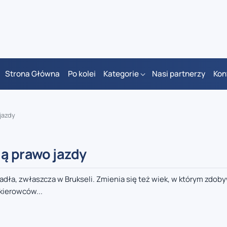
Strona Główna
Po kolei
Kategorie
Nasi partnerzy
Kon
jazdy
ją prawo jazdy
dła, zwłaszcza w Brukseli. Zmienia się też wiek, w którym zdob
kierowców...