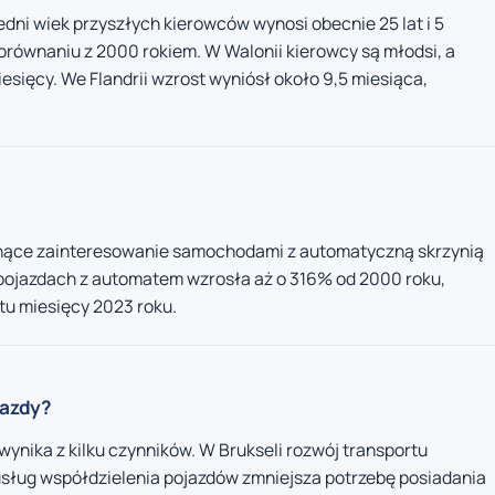
dni wiek przyszłych kierowców wynosi obecnie 25 lat i 5
orównaniu z 2000 rokiem. W Walonii kierowcy są młodsi, a
miesięcy. We Flandrii wzrost wyniósł około 9,5 miesiąca,
snące zainteresowanie samochodami z automatyczną skrzynią
pojazdach z automatem wzrosła aż o 316% od 2000 roku,
tu miesięcy 2023 roku.
jazdy?
ynika z kilku czynników. W Brukseli rozwój transportu
 usług współdzielenia pojazdów zmniejsza potrzebę posiadania