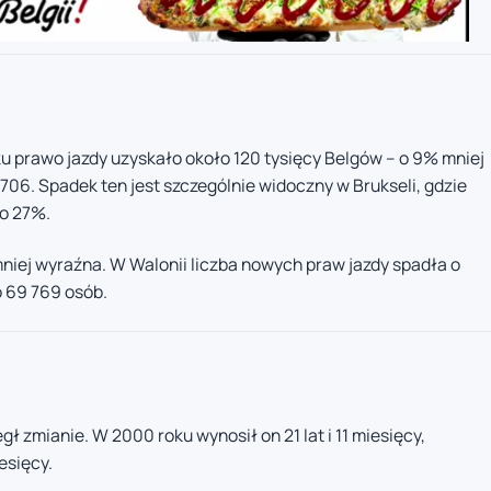
ku prawo jazdy uzyskało około 120 tysięcy Belgów – o 9% mniej
 706. Spadek ten jest szczególnie widoczny w Brukseli, gdzie
 o 27%.
niej wyraźna. W Walonii liczba nowych praw jazdy spadła o
o 69 769 osób.
ł zmianie. W 2000 roku wynosił on 21 lat i 11 miesięcy,
esięcy.