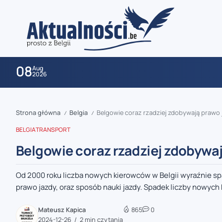
08
Aug
2026
Strona główna
Belgia
Belgowie coraz rzadziej zdobywają prawo 
/
/
BELGIA
TRANSPORT
Belgowie coraz rzadziej zdobywa
Od 2000 roku liczba nowych kierowców w Belgii wyraźnie spa
zaobserwuj nas
prawo jazdy, oraz sposób nauki jazdy. Spadek liczby nowych 
zaobserwuj nas
Mateusz Kapica
865
0
2024-12-26
2 min czytania