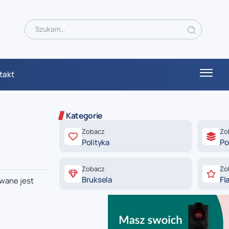
takt
Kategorie
Zobacz
Zo
Polityka
Po
Zobacz
Zo
Bruksela
Fl
ywane jest