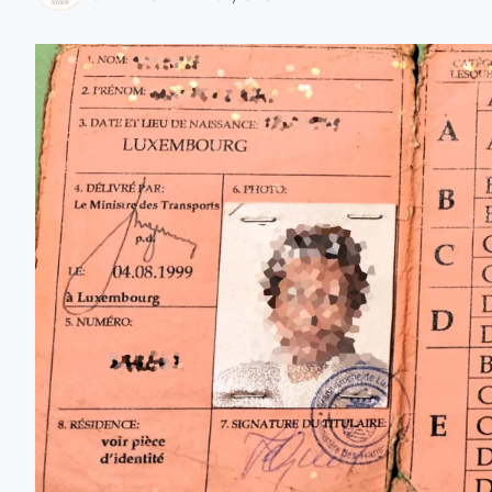
zaobserwuj nas
zaobserwuj nas
zaobserwuj nas
zaobserwuj nas