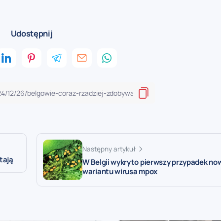
Udostępnij
Następny artykuł
tają
W Belgii wykryto pierwszy przypadek n
wariantu wirusa mpox