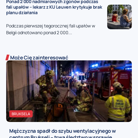
Ponad 2 000 nadmiarowych zgonów podczas
fali upałów – lekarz z KU Leuven krytykuje brak
planu działania
Podczas pierwszej tegorocznej fali upałów w
Belgii odnotowano ponad 2 000...
Może Cię zainteresować
BRUKSELA
Mężczyzna spadł do szybu wentylacyjnego w
centrum Brukseli – trwa śledztwo w sprawie