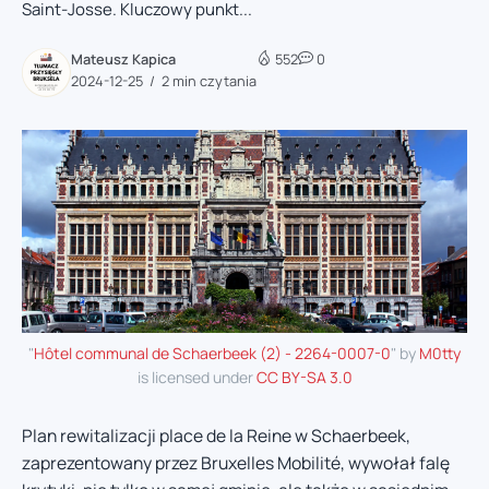
Saint-Josse. Kluczowy punkt...
Mateusz Kapica
552
0
2024-12-25
2 min czytania
"
Hôtel communal de Schaerbeek (2) - 2264-0007-0
" by
M0tty
is licensed under
CC BY-SA 3.0
Plan rewitalizacji place de la Reine w Schaerbeek,
zaprezentowany przez Bruxelles Mobilité, wywołał falę