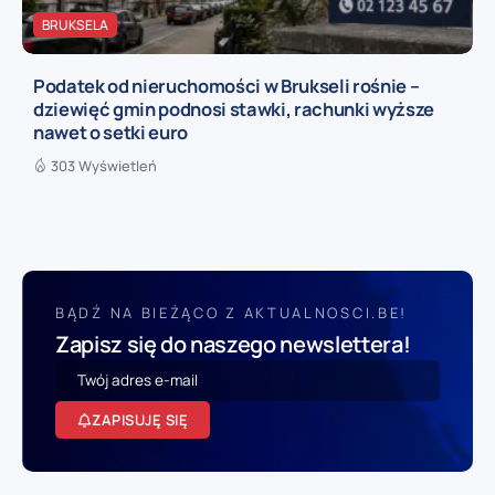
BRUKSELA
Podatek od nieruchomości w Brukseli rośnie –
dziewięć gmin podnosi stawki, rachunki wyższe
nawet o setki euro
303 Wyświetleń
BĄDŹ NA BIEŻĄCO Z AKTUALNOSCI.BE!
Zapisz się do naszego newslettera!
ZAPISUJĘ SIĘ