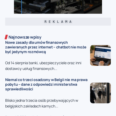
R E K L A M A
Najnowsze wpisy
Nowe zasady dla umów finansowych
zawieranych przez internet – chatbot nie może
być jedynym rozmówcą
Od 14 sierpnia banki, ubezpieczyciele oraz inni
dostawcy usług finansowych...
Niemal co trzeci osadzony w Belgii nie ma prawa
pobytu – dane z odpowiedzi ministerstwa
sprawiedliwości
Blisko jedna trzecia osób przebywających w
belgijskich zakładach karnych...