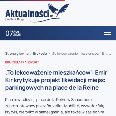
07
Aug
2026
Strona główna
Bruksela
„To lekceważenie mieszkańców”: Emir Kir krytykuje projekt likwidacji miejsc parkingowych na place de la Reine
/
/
BRUKSELA
TRANSPORT
„To lekceważenie mieszkańców”: Emir
Kir krytykuje projekt likwidacji miejsc
parkingowych na place de la Reine
Plan rewitalizacji place de la Reine w Schaerbeek,
zaprezentowany przez Bruxelles Mobilité, wywołał falę
krytyki, nie tylko w samej gminie, ale także w sąsiednim