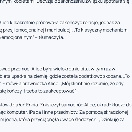
 innymi kobietami. Decyzja o zakończeniu związku spotkała się
ice kilkakrotnie próbowała zakończyć relację, jednak za
 presji emocjonalnej i manipulacji. „To klasyczny mechanizm
m emocjonalnym” – tłumaczyła.
wać przemoc. Alice była wielokrotnie bita, w tym raz w
bieta upadła na ziemię, gdzie została dodatkowo skopana. „To
” – mówiła prawniczka Alice. „Mój klient nie rozumie, że gdy
k się kończy, trzeba to zaakceptować”.
tów działań Ennia. Zniszczył samochód Alice, ukradł klucze do
nąc komputer, iPada i inne przedmioty. Za pomocą skradzionej
tym jedną, która przyciągnęła uwagę śledczych: „Dziękuję za