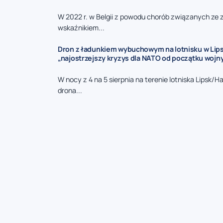
W 2022 r. w Belgii z powodu chorób związanych ze
wskaźnikiem...
Dron z ładunkiem wybuchowym na lotnisku w Lips
„najostrzejszy kryzys dla NATO od początku wojny
W nocy z 4 na 5 sierpnia na terenie lotniska Lipsk/H
drona...