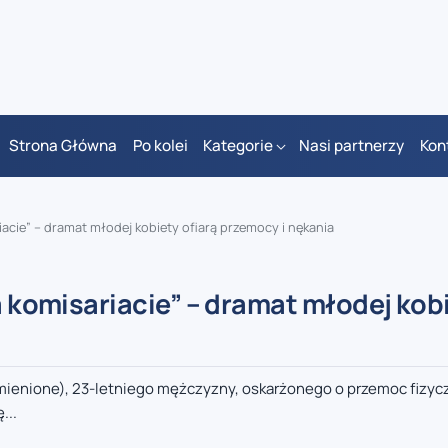
Strona Główna
Po kolei
Kategorie
Nasi partnerzy
Kon
iacie” – dramat młodej kobiety ofiarą przemocy i nękania
na komisariacie” – dramat młodej kob
zmienione), 23-letniego mężczyzny, oskarżonego o przemoc fizycz
...