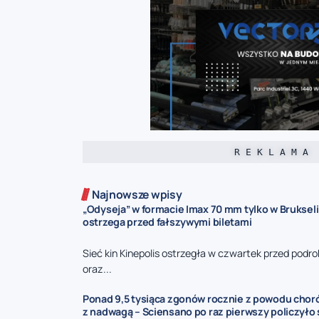
R E K L A M A
Najnowsze wpisy
„Odyseja” w formacie Imax 70 mm tylko w Brukseli
ostrzega przed fałszywymi biletami
Sieć kin Kinepolis ostrzegła w czwartek przed podro
oraz...
Ponad 9,5 tysiąca zgonów rocznie z powodu cho
z nadwagą – Sciensano po raz pierwszy policzyło 