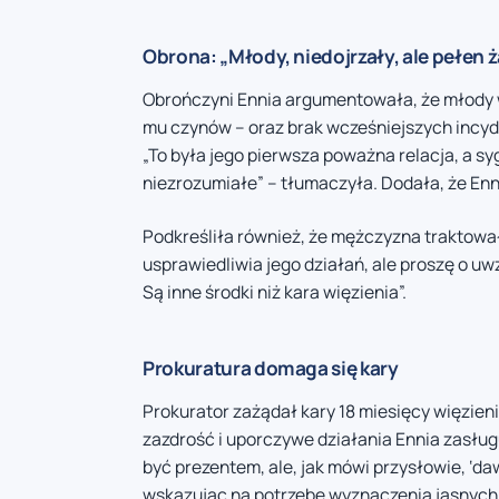
Obrona: „Młody, niedojrzały, ale pełen ż
Obrończyni Ennia argumentowała, że młody wi
mu czynów – oraz brak wcześniejszych incy
„To była jego pierwsza poważna relacja, a sy
niezrozumiałe” – tłumaczyła. Dodała, że Enni
Podkreśliła również, że mężczyzna traktował 
usprawiedliwia jego działań, ale proszę o uw
Są inne środki niż kara więzienia”.
Prokuratura domaga się kary
Prokurator zażądał kary 18 miesięcy więzienia
zazdrość i uporczywe działania Ennia zasłu
być prezentem, ale, jak mówi przysłowie, ‘da
wskazując na potrzebę wyznaczenia jasnych 