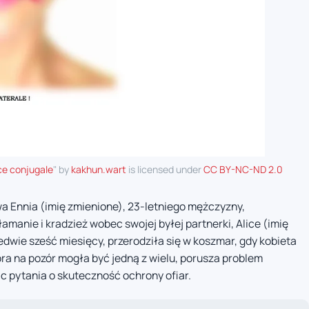
e conjugale
" by
kakhun.wart
is licensed under
CC BY-NC-ND 2.0
a Ennia (imię zmienione), 23-letniego mężczyzny,
manie i kradzież wobec swojej byłej partnerki, Alice (imię
aledwie sześć miesięcy, przerodziła się w koszmar, gdy kobieta
ra na pozór mogła być jedną z wielu, porusza problem
ąc pytania o skuteczność ochrony ofiar.