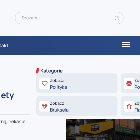
takt
Kategorie
Zobacz
Zo
Polityka
Po
iety
Zobacz
Zo
Bruksela
Fl
ną, nękanie,