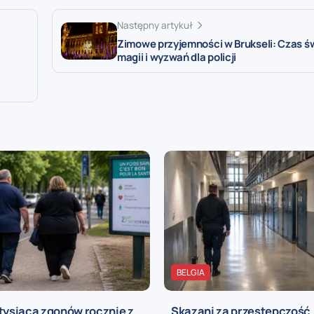
Następny artykuł
Zimowe przyjemności w Brukseli: Czas ś
magii i wyzwań dla policji
BELGIA
tysiąca zgonów rocznie z
Skazani za przestępczość