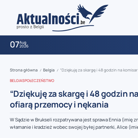
07
Aug
2026
Strona główna
Belgia
“Dziękuję za skargę i 48 godzin na komisar
/
/
BELGIA
SPOŁECZEŃSTWO
“Dziękuję za skargę i 48 godzin 
ofiarą przemocy i nękania
zaobserwuj nas
W Sądzie w Brukseli rozpatrywana jest sprawa Ennia (imię 
włamanie i kradzież wobec swojej byłej partnerki, Alice (imię
zaobserwuj nas