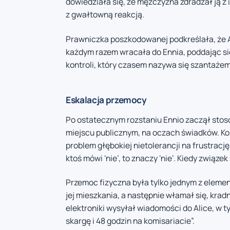
dowiedziała się, że mężczyzna zdradzał ją z
z gwałtowną reakcją.
Prawniczka poszkodowanej podkreślała, że Al
każdym razem wracała do Ennia, poddając się
kontroli, który czasem nazywa się szantaże
Eskalacja przemocy
Po ostatecznym rozstaniu Ennio zaczął stoso
miejscu publicznym, na oczach świadków. Ko
problem głębokiej nietolerancji na frustrację
ktoś mówi ‘nie’, to znaczy ‘nie’. Kiedy związe
Przemoc fizyczna była tylko jednym z elemen
jej mieszkania, a następnie włamał się, krad
elektroniki wysyłał wiadomości do Alice, w 
skargę i 48 godzin na komisariacie”.