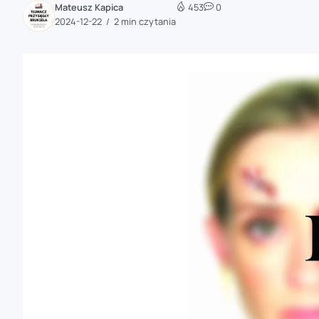
Mateusz Kapica
453
0
zaobserwuj nas
2024-12-22
2 min czytania
zaobserwuj nas
zaobserwuj nas
zaobserwuj nas