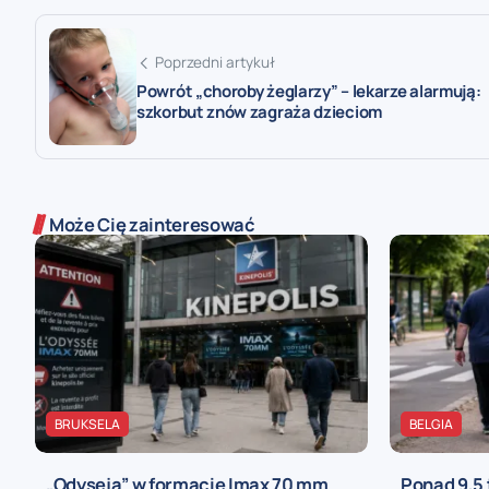
Poprzedni artykuł
Powrót „choroby żeglarzy” – lekarze alarmują:
szkorbut znów zagraża dzieciom
Może Cię zainteresować
BRUKSELA
BELGIA
„Odyseja” w formacie Imax 70 mm
Ponad 9,5 