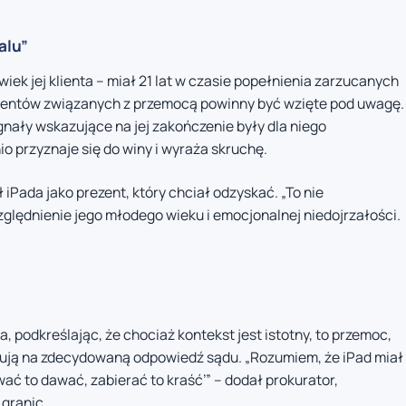
alu”
ek jej klienta – miał 21 lat w czasie popełnienia zarzucanych
dentów związanych z przemocą powinny być wzięte pod uwagę.
gnały wskazujące na jej zakończenie były dla niego
o przyznaje się do winy i wyraża skruchę.
iPada jako prezent, który chciał odzyskać. „To nie
zględnienie jego młodego wieku i emocjonalnej niedojrzałości.
, podkreślając, że chociaż kontekst jest istotny, to przemoc,
gują na zdecydowaną odpowiedź sądu. „Rozumiem, że iPad miał
wać to dawać, zabierać to kraść’” – dodał prokurator,
granic.