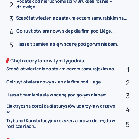
Podatek od nieruchomości w Brukseli rośnie –
dziewięć...
Sześć lat więzienia za atak mieczem samurajskim na...
Colruyt otwiera nowy sklep dla firm pod Liège...
Hasselt zamienia się w scenę pod gołym niebem...
Chętnie czytane w tym tygodniu
Sześć lat więzienia za atak mieczem samurajskim na...
Colruyt otwiera nowy sklep dla firm pod Liège...
Hasselt zamienia się w scenę pod gołym niebem...
Elektryczna dorożka dla turystów uderzyła w drzewo
w...
Trybunał Konstytucyjny rozszerza prawo do błędu w
rozliczeniach...