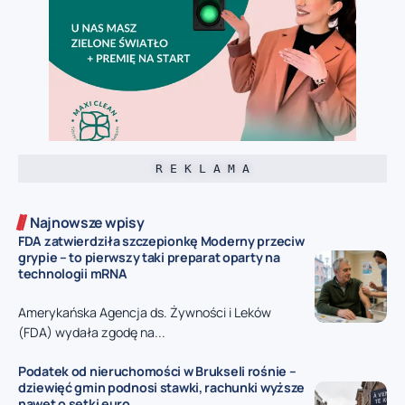
R E K L A M A
Najnowsze wpisy
FDA zatwierdziła szczepionkę Moderny przeciw
grypie – to pierwszy taki preparat oparty na
technologii mRNA
Amerykańska Agencja ds. Żywności i Leków
(FDA) wydała zgodę na...
Podatek od nieruchomości w Brukseli rośnie –
dziewięć gmin podnosi stawki, rachunki wyższe
nawet o setki euro