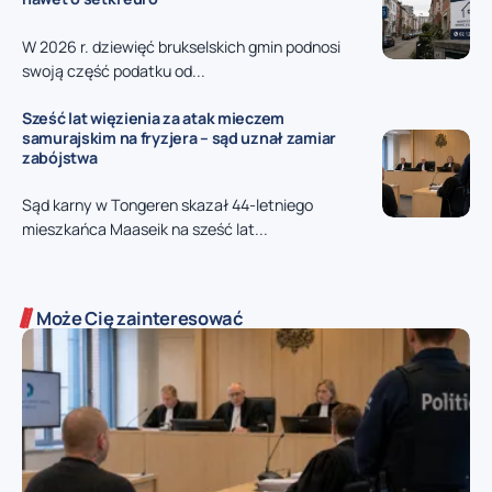
W 2026 r. dziewięć brukselskich gmin podnosi
swoją część podatku od...
Sześć lat więzienia za atak mieczem
samurajskim na fryzjera – sąd uznał zamiar
zabójstwa
Sąd karny w Tongeren skazał 44-letniego
mieszkańca Maaseik na sześć lat...
Może Cię zainteresować