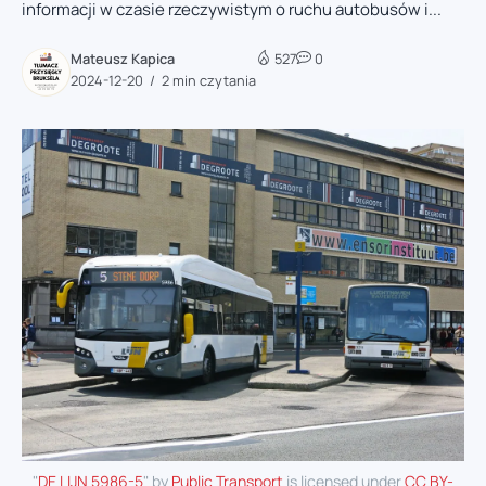
informacji w czasie rzeczywistym o ruchu autobusów i...
Mateusz Kapica
527
0
2024-12-20
2 min czytania
"
DE LIJN 5986-5
" by
Public Transport
is licensed under
CC BY-