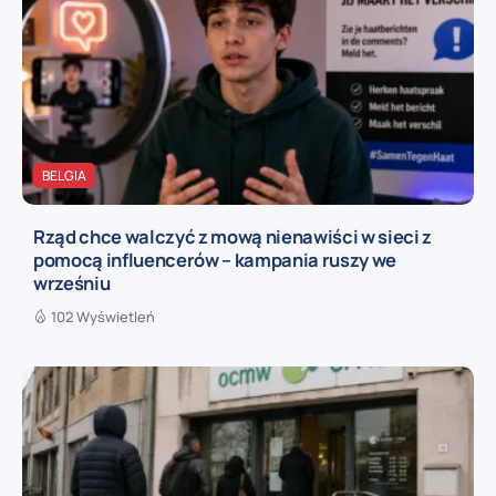
BELGIA
Rząd chce walczyć z mową nienawiści w sieci z
pomocą influencerów – kampania ruszy we
wrześniu
102 Wyświetleń