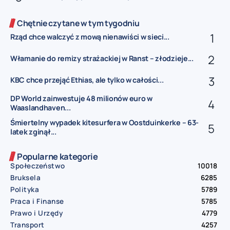
Chętnie czytane w tym tygodniu
Rząd chce walczyć z mową nienawiści w sieci...
Włamanie do remizy strażackiej w Ranst – złodzieje...
KBC chce przejąć Ethias, ale tylko w całości...
DP World zainwestuje 48 milionów euro w
Waaslandhaven...
Śmiertelny wypadek kitesurfera w Oostduinkerke – 63-
latek zginął...
Popularne kategorie
Społeczeństwo
10018
Bruksela
6285
Polityka
5789
Praca i Finanse
5785
Prawo i Urzędy
4779
Transport
4257