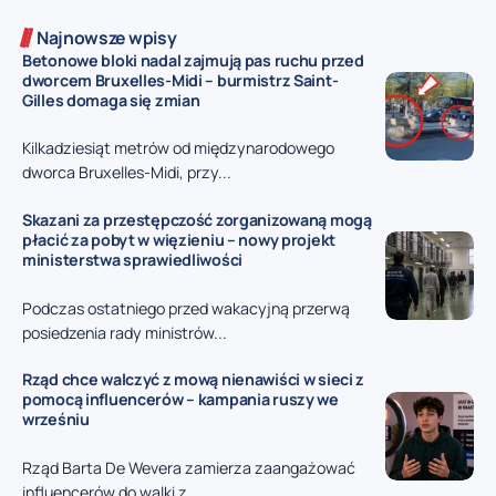
Najnowsze wpisy
Betonowe bloki nadal zajmują pas ruchu przed
dworcem Bruxelles-Midi – burmistrz Saint-
Gilles domaga się zmian
Kilkadziesiąt metrów od międzynarodowego
dworca Bruxelles-Midi, przy...
Skazani za przestępczość zorganizowaną mogą
płacić za pobyt w więzieniu – nowy projekt
ministerstwa sprawiedliwości
Podczas ostatniego przed wakacyjną przerwą
posiedzenia rady ministrów...
Rząd chce walczyć z mową nienawiści w sieci z
pomocą influencerów – kampania ruszy we
wrześniu
Rząd Barta De Wevera zamierza zaangażować
influencerów do walki z...