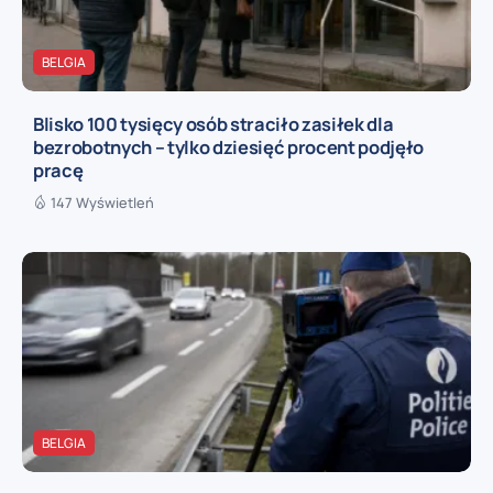
BELGIA
Blisko 100 tysięcy osób straciło zasiłek dla
bezrobotnych – tylko dziesięć procent podjęło
pracę
147 Wyświetleń
BELGIA