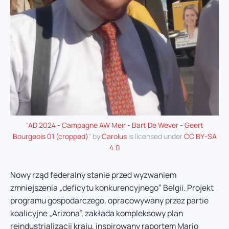
"
AD 2024 - Campagne AW Meir - Bart De Wever - Geert
Bourgeois 01 (cropped)
" by
Carolus
is licensed under
CC BY-SA
4.0
Nowy rząd federalny stanie przed wyzwaniem
zmniejszenia „deficytu konkurencyjnego” Belgii. Projekt
programu gospodarczego, opracowywany przez partie
koalicyjne „Arizona”, zakłada kompleksowy plan
reindustrializacji kraju, inspirowany raportem Mario