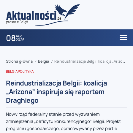
08
Aug
2026
Strona główna
Belgia
Reindustrializacja Belgii: koalicja „Arizona” inspiruje się raportem Draghiego
/
/
BELGIA
POLITYKA
Reindustrializacja Belgii: koalicja
„Arizona” inspiruje się raportem
Draghiego
Nowy rząd federalny stanie przed wyzwaniem
zmniejszenia „deficytu konkurencyjnego” Belgii. Projekt
programu gospodarczego, opracowywany przez partie