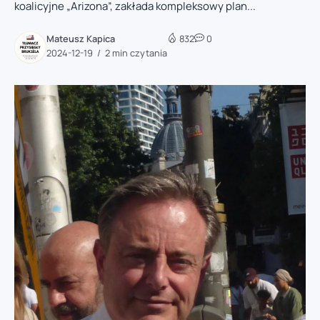
koalicyjne „Arizona”, zakłada kompleksowy plan...
Mateusz Kapica
832
0
2024-12-19
2 min czytania