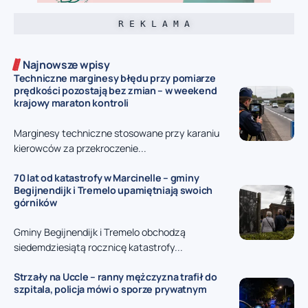
R E K L A M A
Najnowsze wpisy
Techniczne marginesy błędu przy pomiarze
prędkości pozostają bez zmian – w weekend
krajowy maraton kontroli
Marginesy techniczne stosowane przy karaniu
kierowców za przekroczenie...
70 lat od katastrofy w Marcinelle – gminy
Begijnendijk i Tremelo upamiętniają swoich
górników
Gminy Begijnendijk i Tremelo obchodzą
siedemdziesiątą rocznicę katastrofy...
Strzały na Uccle – ranny mężczyzna trafił do
szpitala, policja mówi o sporze prywatnym