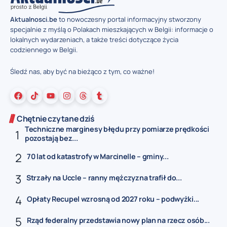
Aktualnosci.be
to nowoczesny portal informacyjny stworzony
specjalnie z myślą o Polakach mieszkających w Belgii: informacje o
lokalnych wydarzeniach, a także treści dotyczące życia
codziennego w Belgii.
Śledź nas, aby być na bieżąco z tym, co ważne!
Chętnie czytane dziś
Techniczne marginesy błędu przy pomiarze prędkości
pozostają bez...
70 lat od katastrofy w Marcinelle – gminy...
Strzały na Uccle – ranny mężczyzna trafił do...
Opłaty Recupel wzrosną od 2027 roku – podwyżki...
Rząd federalny przedstawia nowy plan na rzecz osób...