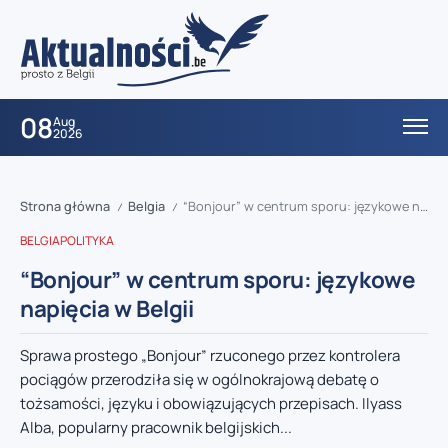
08
Aug
2026
Strona główna
Belgia
“Bonjour” w centrum sporu: językowe napięcia w Belgii
/
/
BELGIA
POLITYKA
“Bonjour” w centrum sporu: językowe
napięcia w Belgii
Sprawa prostego „Bonjour” rzuconego przez kontrolera
pociągów przerodziła się w ogólnokrajową debatę o
tożsamości, języku i obowiązujących przepisach. Ilyass
Alba, popularny pracownik belgijskich...