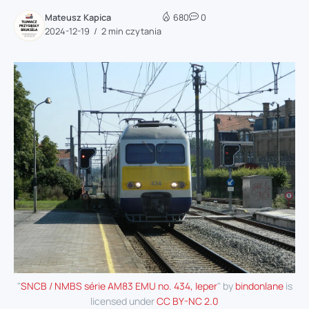
Mateusz Kapica
680
0
2024-12-19
2 min czytania
"
SNCB / NMBS série AM83 EMU no. 434, Ieper
" by
bindonlane
is
licensed under
CC BY-NC 2.0