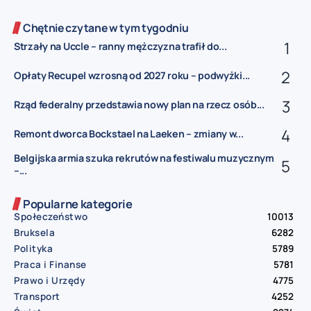
Chętnie czytane w tym tygodniu
Strzały na Uccle – ranny mężczyzna trafił do...
Opłaty Recupel wzrosną od 2027 roku – podwyżki...
Rząd federalny przedstawia nowy plan na rzecz osób...
Remont dworca Bockstael na Laeken – zmiany w...
Belgijska armia szuka rekrutów na festiwalu muzycznym
–...
Popularne kategorie
Społeczeństwo
10013
Bruksela
6282
Polityka
5789
Praca i Finanse
5781
Prawo i Urzędy
4775
Transport
4252