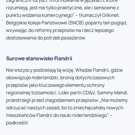
zagraniczni turyści. Informowanie w językach, które
rozumieją, jest nie tylko praktyczne, ale i sensowne z
punktu widzenia komercyjnego” – tłumaczył Gilkinet.
Belgijskie Koleje Państwowe (SNCB) poparły ten pogląd,
wzywając do reformy przepisów na rzecz lepszego
dostosowania do potrzeb pasażerów.
Surowe stanowisko Flandrii
Nie wszyscy podzielają tę wizję. Władze Flandrii, gdzie
obowiązuje niderlandzki, bronią dotychczasowych
przepisów jako kluczowego elementu ochrony
regionalnej tożsamości. Lider partii CD&V, Sammy Mahdi,
przestrzegł przed złagodzeniem przepisów. „Nie możemy
odrzucać naszych zasad, bo to zniechęcałoby nowych
mieszkańców Flandrii do nauki niderlandzkiego” –
podkreślił.