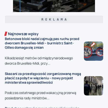
R E K L A M A
Najnowsze wpisy
Betonowe bloki nadal zajmują pas ruchu przed
dworcem Bruxelles-Midi – burmistrz Saint-
Gilles domaga się zmian
Kilkadziesiąt metrów od międzynarodowego
dworca Bruxelles-Midi, przy...
Skazani za przestępczość zorganizowaną mogą
płacić za pobyt w więzieniu – nowy projekt
ministerstwa sprawiedliwości
Podczas ostatniego przed wakacyjną przerwą
posiedzenia rady ministrów...