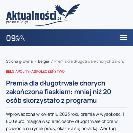
09
Aug
2026
Strona główna
Belgia
Premia dla długotrwale chorych zakończona fiaskiem: mniej niż 20 osób skorzystało z programu
/
/
BELGIA
POLITYKA
SPOŁECZEŃSTWO
Premia dla długotrwale chorych
zakończona fiaskiem: mniej niż 20
osób skorzystało z programu
Wprowadzona w kwietniu 2023 roku premia w wysokości 1
800 euro, mająca wspierać osoby długotrwale chore w
powrocie na rynek pracy, okazała się porażką. Według