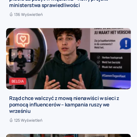
ministerstwa sprawiedliwości
136 Wyświetleń
BELGIA
Rząd chce walczyć z mową nienawiści w sieci z
pomocą influencerów – kampania ruszy we
wrześniu
125 Wyświetleń