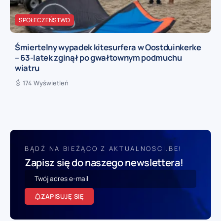
SPOŁECZEŃSTWO
Śmiertelny wypadek kitesurfera w Oostduinkerke
– 63-latek zginął po gwałtownym podmuchu
wiatru
174 Wyświetleń
BĄDŹ NA BIEŻĄCO Z AKTUALNOSCI.BE!
Zapisz się do naszego newslettera!
ZAPISUJĘ SIĘ