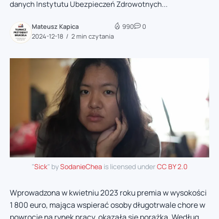
danych Instytutu Ubezpieczeń Zdrowotnych...
Mateusz Kapica
990
0
2024-12-18
2 min czytania
"
Sick
" by
SodanieChea
is licensed under
CC BY 2.0
Wprowadzona w kwietniu 2023 roku premia w wysokości
1 800 euro, mająca wspierać osoby długotrwale chore w
powrocie na rynek pracy, okazała się porażką. Według