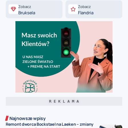
Zobacz
Zobacz
Bruksela
Flandria
R E K L A M A
Najnowsze wpisy
Remont dworca Bockstael na Laeken – zmiany