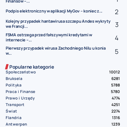
Finansów –...
Podpis elektroniczny w aplikacji MyGov – koniec z...
Kolejny przypadek hantawirusa szczepu Andes wykryty
we Francji...
FSMA ostrzega przed fałszywymi kredytami w
internecie –...
Pierwszy przypadek wirusa Zachodniego Nilu u konia
w...
Popularne kategorie
Społeczeństwo
10012
Bruksela
6281
Polityka
5788
Praca i Finanse
5780
Prawo i Urzędy
4774
Transport
4251
Świat
2274
Flandria
1316
Antwerpen
1239