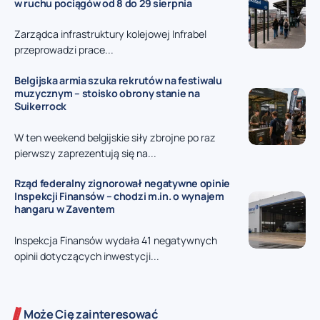
w ruchu pociągów od 8 do 29 sierpnia
Zarządca infrastruktury kolejowej Infrabel
przeprowadzi prace...
Belgijska armia szuka rekrutów na festiwalu
muzycznym – stoisko obrony stanie na
Suikerrock
W ten weekend belgijskie siły zbrojne po raz
pierwszy zaprezentują się na...
Rząd federalny zignorował negatywne opinie
Inspekcji Finansów – chodzi m.in. o wynajem
hangaru w Zaventem
Inspekcja Finansów wydała 41 negatywnych
opinii dotyczących inwestycji...
Może Cię zainteresować