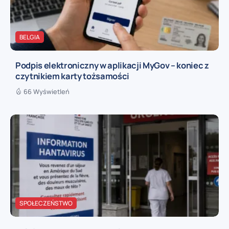
BELGIA
Podpis elektroniczny w aplikacji MyGov – koniec z
czytnikiem karty tożsamości
66 Wyświetleń
SPOŁECZEŃSTWO