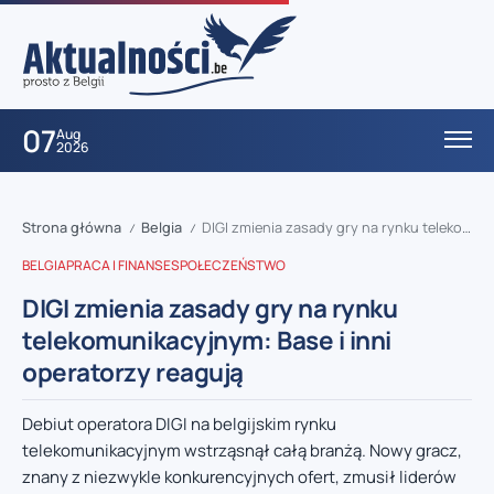
07
Aug
2026
Strona główna
Belgia
DIGI zmienia zasady gry na rynku telekomunikacyjnym: Base i inni operatorzy reagują
/
/
BELGIA
PRACA I FINANSE
SPOŁECZEŃSTWO
DIGI zmienia zasady gry na rynku
telekomunikacyjnym: Base i inni
operatorzy reagują
Debiut operatora DIGI na belgijskim rynku
telekomunikacyjnym wstrząsnął całą branżą. Nowy gracz,
znany z niezwykle konkurencyjnych ofert, zmusił liderów