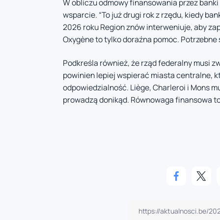
W obliczu odmowy finansowania przez banki t
wsparcie. “To już drugi rok z rzędu, kiedy ba
2026 roku Region znów interweniuje, aby za
Oxygène to tylko doraźna pomoc. Potrzebne 
Podkreśla również, że rząd federalny musi zw
powinien lepiej wspierać miasta centralne, 
odpowiedzialność. Liège, Charleroi i Mons 
prowadzą donikąd. Równowaga finansowa to j