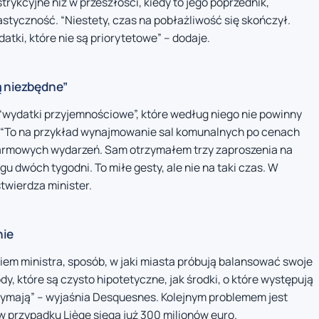
strykcyjne niż w przeszłości, kiedy to jego poprzednik,
styczność. “Niestety, czas na pobłażliwość się skończył.
atki, które nie są priorytetowe” – dodaje.
ą niezbędne”
wydatki przyjemnościowe”, które według niego nie powinny
. “To na przykład wynajmowanie sal komunalnych po cenach
armowych wydarzeń. Sam otrzymałem trzy zaproszenia na
u dwóch tygodni. To miłe gesty, ale nie na taki czas. W
stwierdza minister.
nie
em ministra, sposób, w jaki miasta próbują balansować swoje
y, które są czysto hipotetyczne, jak środki, o które występują
rzymają” – wyjaśnia Desquesnes. Kolejnym problemem jest
 przypadku Liège sięga już 300 milionów euro.