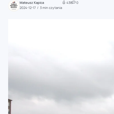
Mateusz Kapica
438
0
zaobserwuj nas
2024-12-17
3 min czytania
zaobserwuj nas
zaobserwuj nas
zaobserwuj nas