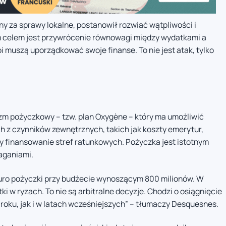
y za sprawy lokalne, postanowił rozwiać wątpliwości i
ym celem jest przywrócenie równowagi między wydatkami a
i muszą uporządkować swoje finanse. To nie jest atak, tylko
zm pożyczkowy – tzw. plan Oxygène – który ma umożliwić
z czynników zewnętrznych, takich jak koszty emerytur,
zy finansowanie stref ratunkowych. Pożyczka jest istotnym
aganiami.
euro pożyczki przy budżecie wynoszącym 800 milionów. W
 w ryzach. To nie są arbitralne decyzje. Chodzi o osiągnięcie
ku, jak i w latach wcześniejszych” – tłumaczy Desquesnes.