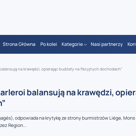
Strona Główna
Po kolei
Kategorie
Nasi partnerzy
Kon
 balansują na krawędzi, opierając budżety na fikcyjnych dochodach”
arleroi balansują na krawędzi, opie
h”
agés), odpowiada na krytykę ze strony burmistrzów Liège, Mons i
ez Region...