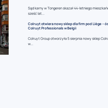
Sąd karny w Tongeren skazał 44-letniego mieszkań
sześć lat...
Colruyt otwiera nowy sklep dla firm pod Liège – 
Colruyt Professionals w Belgii
Colruyt Group otworzyła 5 sierpnia nowy sklep Colr
w...