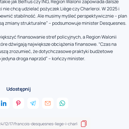
akie jak Belfius czy ING, Region Walonii zapowiada dalsze
nki nie chcą udzielać pożyczek Liège czy Charleroi. W 2025 i
pewnić stabilność. Ale musimy myśleć perspektywicznie – plan
są zmiany strukturalne” – podsumowuje minister Desquesnes.
iększyć finansowanie stref policyjnych, a Region Walonii
które dźwigają największe obciążenia finansowe. “Czas na
muszą zrozumieć, że dotychczasowe praktyki budżetowe
edyna droga naprzód” – kończy minister.
Udostępnij