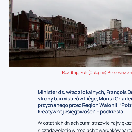
"
Roadtrip, Koln(Cologne) Photokina an
Minister ds. władz lokalnych, François 
strony burmistrzów Liège, Mons i Char
przyznanego przez Region Walonii. “Pot
kreatywnej księgowości” – podkreśla.
W ostatnich dniach burmistrzowie największyc
niezadowolenie w mediach z warunków narz