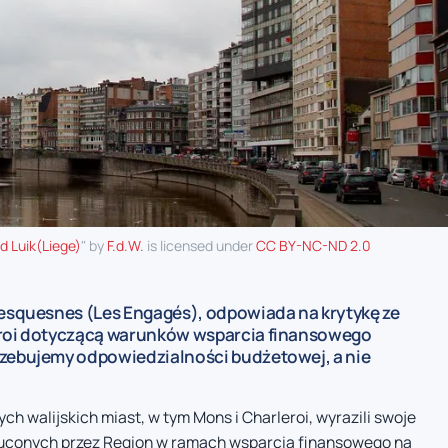
d Luik(Liege)
" by
F.d.W.
is licensed under
CC BY-NC-ND 2.0
Desquesnes (Les Engagés), odpowiada na krytykę ze
leroi dotyczącą warunków wsparcia finansowego
rzebujemy odpowiedzialności budżetowej, a nie
h walijskich miast, w tym Mons i Charleroi, wyrazili swoje
uconych przez Region w ramach wsparcia finansowego na