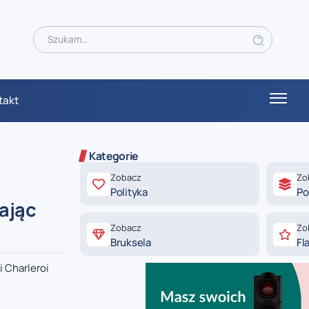
takt
Kategorie
Zobacz
Zo
Polityka
Po
rając
Zobacz
Zo
Bruksela
Fl
 Charleroi