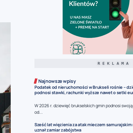
R E K L A M A
Najnowsze wpisy
Podatek od nieruchomości w Brukseli rośnie – dz
podnosi stawki, rachunki wyższe nawet o setki eu
W 2026 r. dziewięć brukselskich gmin podnosi swoj
od...
Sześć lat więzienia za atak mieczem samurajskim n
uznał zamiar zabójstwa