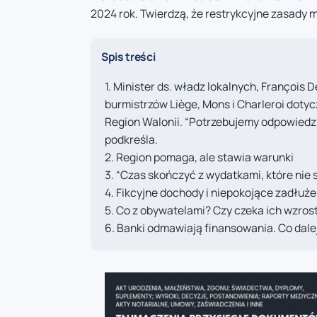
2024 rok. Twierdzą, że restrykcyjne zasady m
Spis treści
Minister ds. władz lokalnych, François
burmistrzów Liège, Mons i Charleroi dot
Region Walonii. “Potrzebujemy odpowiedzi
podkreśla.
Region pomaga, ale stawia warunki
“Czas skończyć z wydatkami, które nie 
Fikcyjne dochody i niepokojące zadłuże
Co z obywatelami? Czy czeka ich wzros
Banki odmawiają finansowania. Co dale