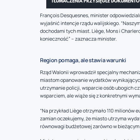
François Desquesnes, minister odpowiedzialn
wyjaśnić intencje rządu walijskiego. “Nasz
dochodami tych miast. Liège, Mons i Charlero
konieczność” – zaznacza minister.
Region pomaga, ale stawia warunki
Rząd Walonii wprowadził specjalny mechani
miastom opanowanie wydatków wynikających 
utrzymanie policji, wsparcie osób ubogich c
wsparciem, ale wiąże się z konkretnymi wym
“Na przykład Liège otrzymało 110 milionów 
zamian oczekujemy, że miasto utrzyma wydatki
równowagi budżetowej zarówno w bieżącym ro