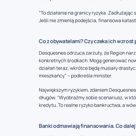
“To działanie na granicy ryzyka. Zadłużając s
Jeśli nie zmienią podejścia, finansowa katast
Co z obywatelami? Czy czeka ich wzrost
Desquesnes odrzuca zarzuty, że Region nar
konkretnych środkach. Mogą generować nowe 
działań teraz, wkrótce będą musiały drastycz
mieszkańcy” – podkreśla minister.
Największym ryzykiem, zdaniem Desquesnesa, 
długów. “Wyobraźmy sobie scenariusz, w któ
kredytu. To realne ryzyko bankructwa, a wó
Banki odmawiają finansowania. Co dalej