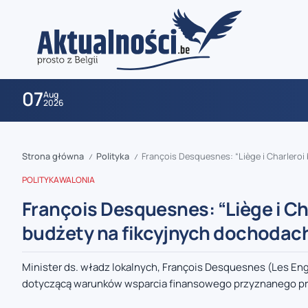
07
Aug
2026
Strona główna
Polityka
François Desquesnes: “Liège i Charleroi
/
/
POLITYKA
WALONIA
François Desquesnes: “Liège i Ch
budżety na fikcyjnych dochodac
zaobserwuj nas
Minister ds. władz lokalnych, François Desquesnes (Les Eng
dotyczącą warunków wsparcia finansowego przyznanego prz
zaobserwuj nas