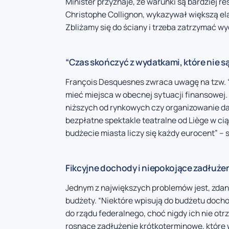
Minister przyznaje, że warunki są bardziej re
Christophe Collignon, wykazywał większą ela
Zbliżamy się do ściany i trzeba zatrzymać wyd
“Czas skończyć z wydatkami, które nie s
François Desquesnes zwraca uwagę na tzw. “
mieć miejsca w obecnej sytuacji finansowej
niższych od rynkowych czy organizowanie d
bezpłatne spektakle teatralne od Liège w ciąg
budżecie miasta liczy się każdy eurocent” – 
Fikcyjne dochody i niepokojące zadłuże
Jednym z największych problemów jest, zdani
budżety. “Niektóre wpisują do budżetu dochod
do rządu federalnego, choć nigdy ich nie ot
rosnące zadłużenie krótkoterminowe, które w