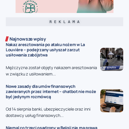
R E K L A M A
Najnowsze wpisy
Nakaz aresztowania po ataku nożem w La
Louvière – podejrzany usłyszał zarzut
usiłowania zabójstwa
Mężczyzna został objęty nakazem aresztowania
w związku z usiłowaniem...
Nowe zasady dla umów finansowych
zawieranych przez internet – chatbot nie może
być jedynym rozmówcą
Od 14 sierpnia banki, ubezpieczyciele oraz inni
dostawcy usług finansowych...
Niemal co trzeci osadzony w Belgii nie ma prawa