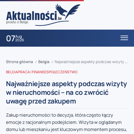
07
Aug
2026
Strona główna
Belgia
Najważniejsze aspekty podczas wizyty w nieruchomości – na co zwrócić uwagę przed zakupem
/
/
BELGIA
PRACA I FINANSE
SPOŁECZEŃSTWO
Najważniejsze aspekty podczas wizyty
w nieruchomości – na co zwrócić
uwagę przed zakupem
Zakup nieruchomości to decyzja, która często łączy
emocje z racjonalnym podejściem. Wizyta w oglądanym
domu lub mieszkaniu jest kluczowym momentem procesu,