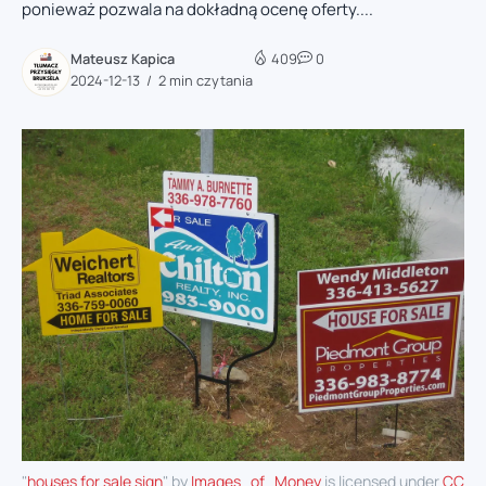
ponieważ pozwala na dokładną ocenę oferty....
Mateusz Kapica
409
0
2024-12-13
2 min czytania
"
houses for sale sign
" by
Images_of_Money
is licensed under
CC