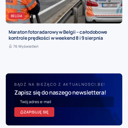
BELGIA
Maraton fotoradarowy w Belgii – całodobowe
kontrole prędkości w weekend 8 i 9 sierpnia
76 Wyświetleń
BĄDŹ NA BIEŻĄCO Z AKTUALNOSCI.BE!
Zapisz się do naszego newslettera!
ZAPISUJĘ SIĘ