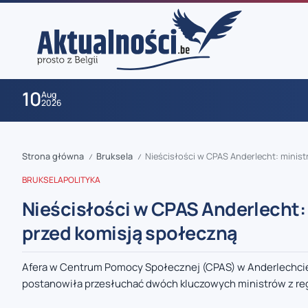
10
Aug
2026
Strona główna
Bruksela
Nieścisłości w CPAS Anderlecht: minis
/
/
BRUKSELA
POLITYKA
Nieścisłości w CPAS Anderlecht:
przed komisją społeczną
zaobserwuj nas
Afera w Centrum Pomocy Społecznej (CPAS) w Anderlechcie 
postanowiła przesłuchać dwóch kluczowych ministrów z reg
zaobserwuj nas