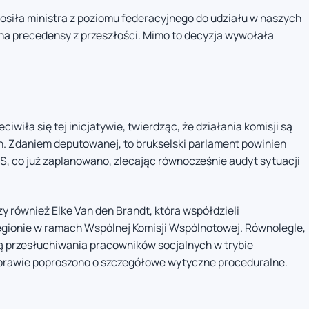
prosiła ministra z poziomu federacyjnego do udziału w naszych
na precedensy z przeszłości. Mimo to decyzja wywołała
wiła się tej inicjatywie, twierdząc, że działania komisji są
h. Zdaniem deputowanej, to brukselski parlament powinien
, co już zaplanowano, zlecając równocześnie audyt sytuacji
 również Elke Van den Brandt, która współdzieli
egionie w ramach Wspólnej Komisji Wspólnotowej. Równolegle,
ą przesłuchiwania pracowników socjalnych w trybie
sprawie poproszono o szczegółowe wytyczne proceduralne.