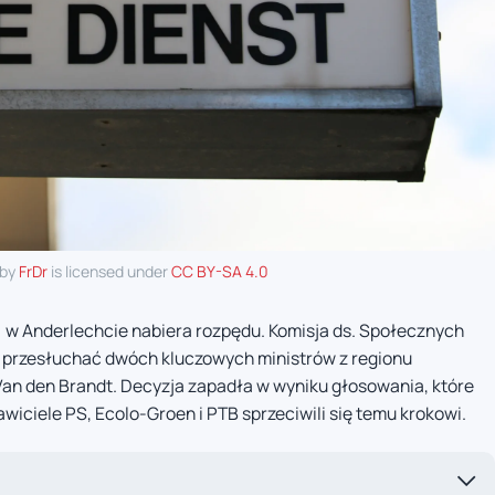
 by
FrDr
is licensed under
CC BY-SA 4.0
w Anderlechcie nabiera rozpędu. Komisja ds. Społecznych
a przesłuchać dwóch kluczowych ministrów z regionu
 Van den Brandt. Decyzja zapadła w wyniku głosowania, które
awiciele PS, Ecolo-Groen i PTB sprzeciwili się temu krokowi.