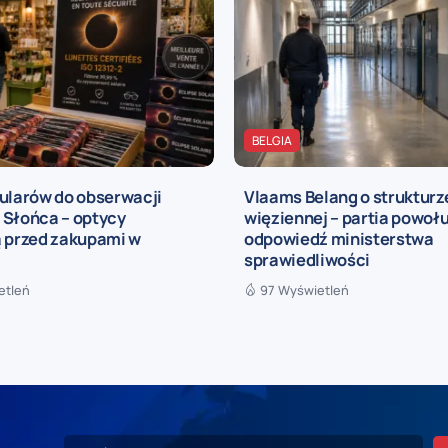
BELGIA
kularów do obserwacji
Vlaams Belang o strukturz
 Słońca – optycy
więziennej – partia powołu
ą przed zakupami w
odpowiedź ministerstwa
sprawiedliwości
etleń
97 Wyświetleń