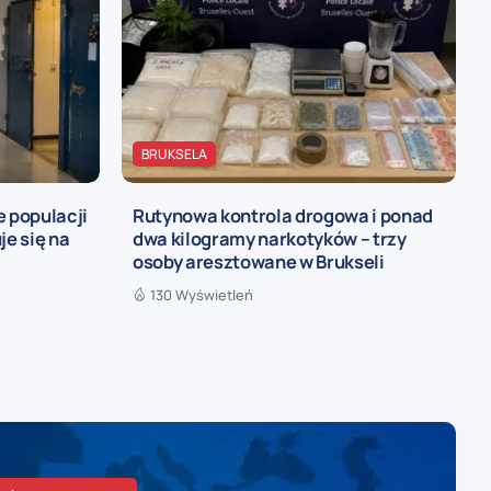
BRUKSELA
e populacji
Rutynowa kontrola drogowa i ponad
je się na
dwa kilogramy narkotyków – trzy
osoby aresztowane w Brukseli
130 Wyświetleń