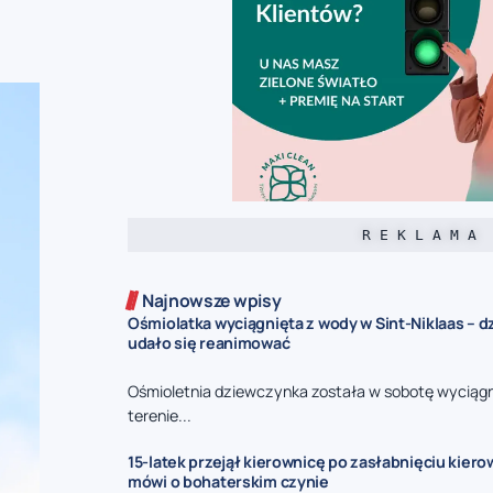
R E K L A M A
Najnowsze wpisy
Ośmiolatka wyciągnięta z wody w Sint-Niklaas – 
udało się reanimować
Ośmioletnia dziewczynka została w sobotę wyciągn
terenie...
15-latek przejął kierownicę po zasłabnięciu kierow
mówi o bohaterskim czynie