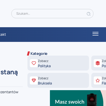
takt
Kategorie
Zobacz
Zo
Polityka
Po
 staną
Zobacz
Zo
Bruksela
Fl
rezentantów