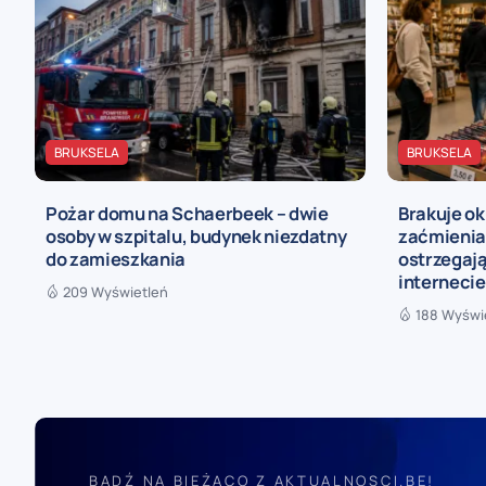
BRUKSELA
BRUKSELA
Pożar domu na Schaerbeek – dwie
Brakuje o
osoby w szpitalu, budynek niezdatny
zaćmienia
do zamieszkania
ostrzegaj
internecie
209 Wyświetleń
188 Wyświ
BĄDŹ NA BIEŻĄCO Z AKTUALNOSCI.BE!