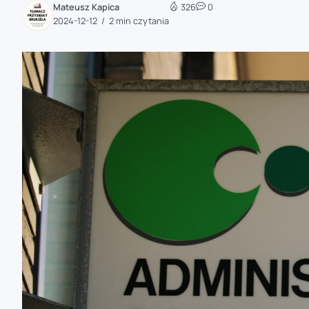
Mateusz Kapica
326
0
zaobserwuj nas
2024-12-12
2 min czytania
zaobserwuj nas
zaobserwuj nas
zaobserwuj nas