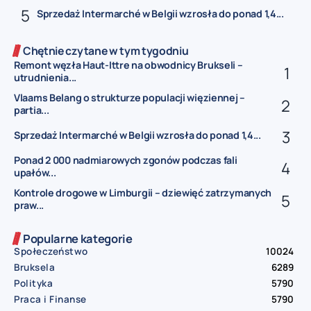
Sprzedaż Intermarché w Belgii wzrosła do ponad 1,4...
Chętnie czytane w tym tygodniu
Remont węzła Haut-Ittre na obwodnicy Brukseli –
utrudnienia...
Vlaams Belang o strukturze populacji więziennej –
partia...
Sprzedaż Intermarché w Belgii wzrosła do ponad 1,4...
Ponad 2 000 nadmiarowych zgonów podczas fali
upałów...
Kontrole drogowe w Limburgii – dziewięć zatrzymanych
praw...
Popularne kategorie
Społeczeństwo
10024
Bruksela
6289
Polityka
5790
Praca i Finanse
5790