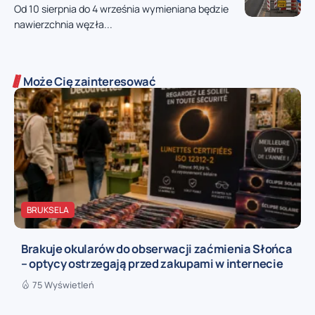
Od 10 sierpnia do 4 września wymieniana będzie
nawierzchnia węzła...
Może Cię zainteresować
BRUKSELA
Brakuje okularów do obserwacji zaćmienia Słońca
– optycy ostrzegają przed zakupami w internecie
75 Wyświetleń