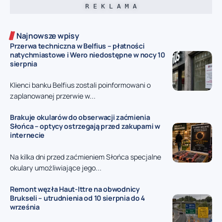
R E K L A M A
Najnowsze wpisy
Przerwa techniczna w Belfius – płatności
natychmiastowe i Wero niedostępne w nocy 10
sierpnia
Klienci banku Belfius zostali poinformowani o
zaplanowanej przerwie w...
Brakuje okularów do obserwacji zaćmienia
Słońca – optycy ostrzegają przed zakupami w
internecie
Na kilka dni przed zaćmieniem Słońca specjalne
okulary umożliwiające jego...
Remont węzła Haut-Ittre na obwodnicy
Brukseli – utrudnienia od 10 sierpnia do 4
września