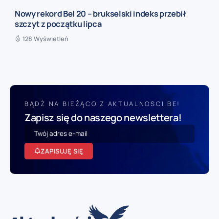
Nowy rekord Bel 20 – brukselski indeks przebił
szczyt z początku lipca
128 Wyświetleń
BĄDŹ NA BIEŻĄCO Z AKTUALNOSCI.BE!
Zapisz się do naszego newslettera!
ZAPISUJĘ SIĘ