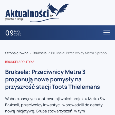
09
Aug
2026
Strona główna
Bruksela
Bruksela: Przeciwnicy Metra 3 proponują nowe pomysły na przyszłość stacji Toots Thielemans
/
/
BRUKSELA
POLITYKA
Bruksela: Przeciwnicy Metra 3
proponują nowe pomysły na
przyszłość stacji Toots Thielemans
Wobec rosnących kontrowersji wokół projektu Metro 3 w
Brukseli, przeciwnicy inwestycji wprowadzili do debaty
nową inicjatywę. Grupa stowarzyszeń, w tym