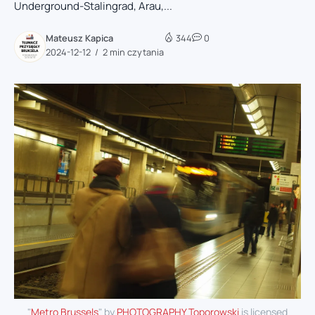
Underground-Stalingrad, Arau,...
Mateusz Kapica
344
0
2024-12-12
2 min czytania
"
Metro Brussels
" by
PHOTOGRAPHY Toporowski
is licensed