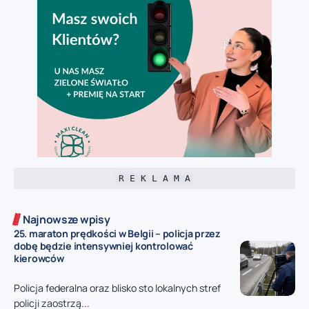
R E K L A M A
Najnowsze wpisy
25. maraton prędkości w Belgii – policja przez
dobę będzie intensywniej kontrolować
kierowców
Policja federalna oraz blisko sto lokalnych stref
policji zaostrzą...