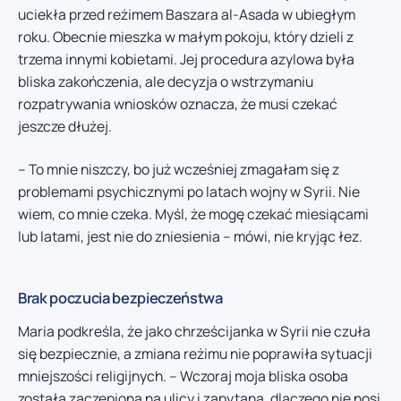
uciekła przed reżimem Baszara al-Asada w ubiegłym
roku. Obecnie mieszka w małym pokoju, który dzieli z
trzema innymi kobietami. Jej procedura azylowa była
bliska zakończenia, ale decyzja o wstrzymaniu
rozpatrywania wniosków oznacza, że musi czekać
jeszcze dłużej.
– To mnie niszczy, bo już wcześniej zmagałam się z
problemami psychicznymi po latach wojny w Syrii. Nie
wiem, co mnie czeka. Myśl, że mogę czekać miesiącami
lub latami, jest nie do zniesienia – mówi, nie kryjąc łez.
Brak poczucia bezpieczeństwa
Maria podkreśla, że jako chrześcijanka w Syrii nie czuła
się bezpiecznie, a zmiana reżimu nie poprawiła sytuacji
mniejszości religijnych. – Wczoraj moja bliska osoba
została zaczepiona na ulicy i zapytana, dlaczego nie nosi