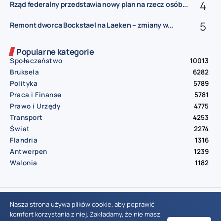
Rząd federalny przedstawia nowy plan na rzecz osób...
Remont dworca Bockstael na Laeken – zmiany w...
Popularne kategorie
Społeczeństwo
10013
Bruksela
6282
Polityka
5789
Praca i Finanse
5781
Prawo i Urzędy
4775
Transport
4253
Świat
2274
Flandria
1316
Antwerpen
1239
Walonia
1182
© Aktualnosci.be – All Right Reserved 2016-2026
Nasza strona używa plików cookie, aby poprawić
komfort korzystania z niej. Zakładamy, że nie masz