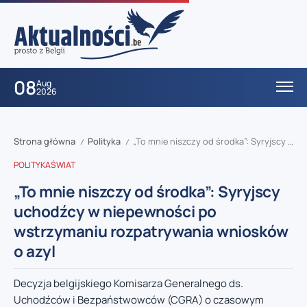
08
Aug
2026
Strona główna
Polityka
„To mnie niszczy od środka”: Syryjscy uchodźcy w niepewności po wstrzymaniu rozpatrywania wniosków o azyl
/
/
POLITYKA
ŚWIAT
„To mnie niszczy od środka”: Syryjscy
uchodźcy w niepewności po
wstrzymaniu rozpatrywania wniosków
o azyl
Decyzja belgijskiego Komisarza Generalnego ds.
Uchodźców i Bezpaństwowców (CGRA) o czasowym