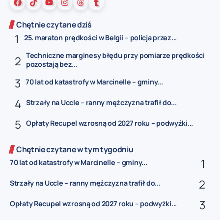
Chętnie czytane dziś
25. maraton prędkości w Belgii – policja przez...
Techniczne marginesy błędu przy pomiarze prędkości
pozostają bez...
70 lat od katastrofy w Marcinelle – gminy...
Strzały na Uccle – ranny mężczyzna trafił do...
Opłaty Recupel wzrosną od 2027 roku – podwyżki...
Chętnie czytane w tym tygodniu
70 lat od katastrofy w Marcinelle – gminy...
Strzały na Uccle – ranny mężczyzna trafił do...
Opłaty Recupel wzrosną od 2027 roku – podwyżki...