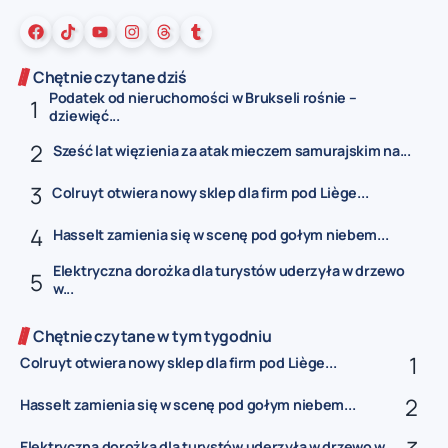
Chętnie czytane dziś
Podatek od nieruchomości w Brukseli rośnie –
dziewięć...
Sześć lat więzienia za atak mieczem samurajskim na...
Colruyt otwiera nowy sklep dla firm pod Liège...
Hasselt zamienia się w scenę pod gołym niebem...
Elektryczna dorożka dla turystów uderzyła w drzewo
w...
Chętnie czytane w tym tygodniu
Colruyt otwiera nowy sklep dla firm pod Liège...
Hasselt zamienia się w scenę pod gołym niebem...
Elektryczna dorożka dla turystów uderzyła w drzewo w...