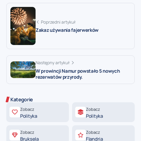
Poprzedni artykuł
Zakaz używania fajerwerków
Następny artykuł
W prowincji Namur powstało 5 nowych
rezerwatów przyrody.
Kategorie
Zobacz
Zobacz
Polityka
Polityka
Zobacz
Zobacz
Bruksela
Flandria