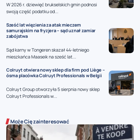
W 2026 r. dziewięć brukselskich gmin podnosi
swoją część podatku od...
Sześć lat więzienia za atak mieczem
samurajskim na fryzjera – sąd uznał zamiar
zabójstwa
Sąd karny w Tongeren skazał 44-letniego
mieszkańca Maaseik na sześć lat...
Colruyt otwiera nowy sklep dla firm pod Liège –
ósma placówka Colruyt Professionals w Belgii
Colruyt Group otworzyła 5 sierpnia nowy sklep
Colruyt Professionals w...
Może Cię zainteresować