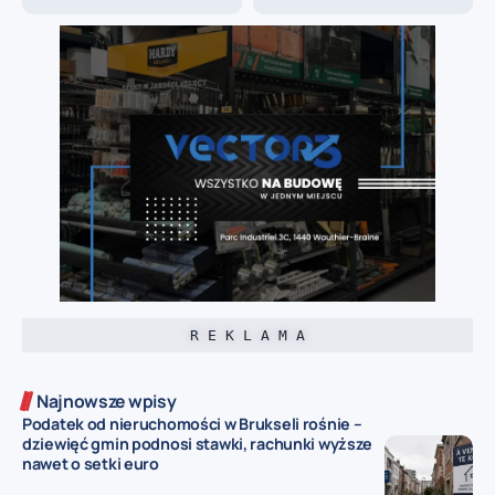
R E K L A M A
Najnowsze wpisy
Podatek od nieruchomości w Brukseli rośnie –
dziewięć gmin podnosi stawki, rachunki wyższe
nawet o setki euro