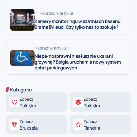
Poprzedni artykuł
Kamery monitoringu w szatniach basenu
Braine l’Alleud: Czy tylko nas to szokuje?
Następny artykuł
Niepełnosprawni niesłusznie ukarani
grzywną? Belgia uruchamia nowy system
opłat parkingowych
Kategorie
Zobacz
Zobacz
Polityka
Polityka
Zobacz
Zobacz
Bruksela
Flandria