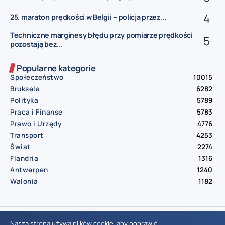
25. maraton prędkości w Belgii – policja przez...
Techniczne marginesy błędu przy pomiarze prędkości
pozostają bez...
Popularne kategorie
Społeczeństwo
10015
Bruksela
6282
Polityka
5789
Praca i Finanse
5783
Prawo i Urzędy
4776
Transport
4253
Świat
2274
Flandria
1316
Antwerpen
1240
Walonia
1182
© Aktualnosci.be – All Right Reserved 2016-2026
Nasza strona używa plików cookie, aby poprawić