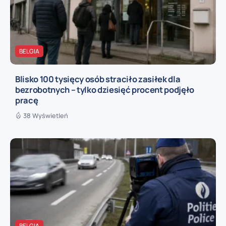
BELGIA
Blisko 100 tysięcy osób straciło zasiłek dla
bezrobotnych – tylko dziesięć procent podjęło
pracę
38 Wyświetleń
BELGIA