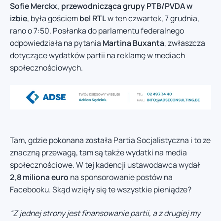
Sofie Merckx, przewodnicząca grupy PTB/PVDA w
izbie
, była gościem
bel RTL
w ten czwartek, 7 grudnia,
rano o 7:50. Posłanka do parlamentu federalnego
odpowiedziała na pytania
Martina Buxanta
, zwłaszcza
dotyczące wydatków partii na reklamę w mediach
społecznościowych.
Tam, gdzie pokonana została Partia Socjalistyczna i to ze
znaczną przewagą, tam są także wydatki na media
społecznościowe. W tej kadencji ustawodawca wydał
2,8 miliona euro
na sponsorowanie postów na
Facebooku. Skąd wzięły się te wszystkie pieniądze?
“Z jednej strony jest finansowanie partii, a z drugiej my