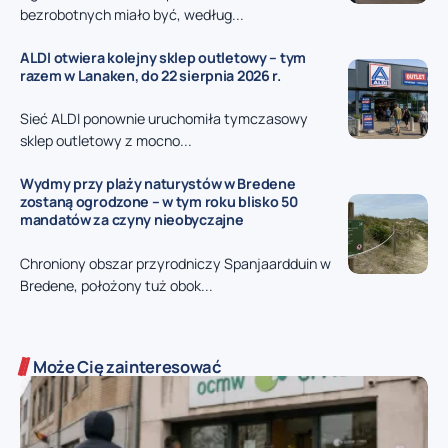
bezrobotnych miało być, według...
ALDI otwiera kolejny sklep outletowy – tym
razem w Lanaken, do 22 sierpnia 2026 r.
Sieć ALDI ponownie uruchomiła tymczasowy
sklep outletowy z mocno...
Wydmy przy plaży naturystów w Bredene
zostaną ogrodzone – w tym roku blisko 50
mandatów za czyny nieobyczajne
Chroniony obszar przyrodniczy Spanjaardduin w
Bredene, położony tuż obok...
Może Cię zainteresować