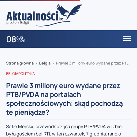
08
Aug
2026
Strona główna
Belgia
Prawie 3 miliony euro wydane przez PTB/PVDA na portalach społecznościowych: skąd pochodzą te pieniądze?
/
/
BELGIA
POLITYKA
Prawie 3 miliony euro wydane przez
PTB/PVDA na portalach
społecznościowych: skąd pochodzą
te pieniądze?
Sofie Merckx, przewodnicząca grupy PTB/PVDA w izbie,
była gościem bel RTL w ten czwartek, 7 grudnia, rano o