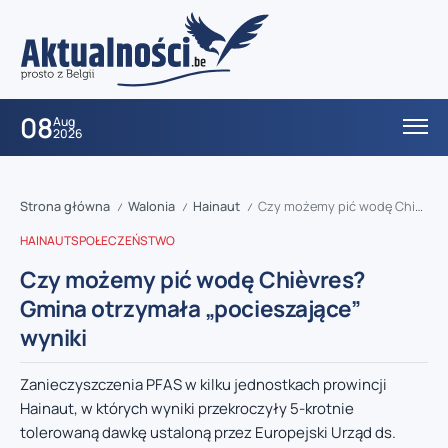
08
Aug
2026
Strona główna
Walonia
Hainaut
Czy możemy pić wodę Chièvres? Gmina otrzymała „pocieszające” wyniki
/
/
/
HAINAUT
SPOŁECZEŃSTWO
Czy możemy pić wodę Chièvres?
Gmina otrzymała „pocieszające”
wyniki
Zanieczyszczenia PFAS w kilku jednostkach prowincji
Hainaut, w których wyniki przekroczyły 5-krotnie
tolerowaną dawkę ustaloną przez Europejski Urząd ds.