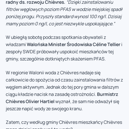
radny ds. rozwoju Chièvres.
“Dzięki zainstalowaniu
filtrów węglowych poziom PFAS w wodzie miejskiej spadł
poniżej progu. Przyszły standard wynosI 100 ng/l. Dzisiaj
mamy poziom 0 ng/l, co jest niezwykle uspokajające.”
W ubiegłą sobotę podczas spotkania obywateli z
władzami
Walońska Minister Środowiska Céline Tellier
i
zespoły SWDE próbowały uspokoić mieszkańców tej
gminy, szczególnie dotkniętych skażeniem PFAS.
W regionie Walonii woda z Chièvres nadaje się
całkowicie do spożycia od czasu zainstalowania filtrów z
węglem aktywnym. Jednak do tej pory gmina w dalszym
ciągu kładzie nacisk na zasadę ostrożności.
Burmistrz
Chièvres Olivier Hartiel
wyznał, że sam nie odważył się
jeszcze napić wody ze swojego kranu.
Zatem, czy według gminy Chièvres mieszkańcy Chièvres