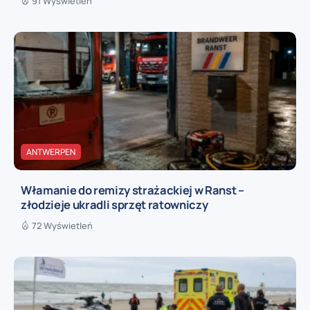
91 Wyświetleń
ANTWERPEN
Włamanie do remizy strażackiej w Ranst –
złodzieje ukradli sprzęt ratowniczy
72 Wyświetleń