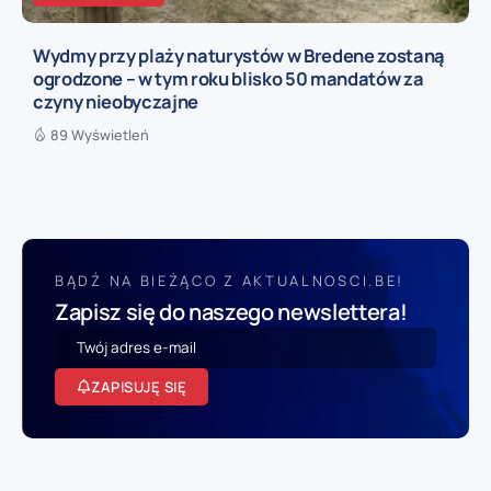
Wydmy przy plaży naturystów w Bredene zostaną
ogrodzone – w tym roku blisko 50 mandatów za
czyny nieobyczajne
89 Wyświetleń
BĄDŹ NA BIEŻĄCO Z AKTUALNOSCI.BE!
Zapisz się do naszego newslettera!
ZAPISUJĘ SIĘ