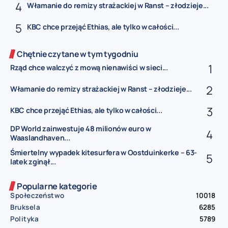
Włamanie do remizy strażackiej w Ranst – złodzieje...
KBC chce przejąć Ethias, ale tylko w całości...
Chętnie czytane w tym tygodniu
Rząd chce walczyć z mową nienawiści w sieci...
Włamanie do remizy strażackiej w Ranst – złodzieje...
KBC chce przejąć Ethias, ale tylko w całości...
DP World zainwestuje 48 milionów euro w
Waaslandhaven...
Śmiertelny wypadek kitesurfera w Oostduinkerke – 63-
latek zginął...
Popularne kategorie
Społeczeństwo
10018
Bruksela
6285
Polityka
5789