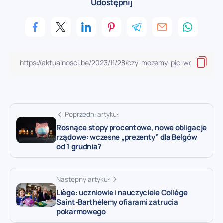
Udostępnij
Poprzedni artykuł
Rosnące stopy procentowe, nowe obligacje
rządowe: wczesne „prezenty” dla Belgów
od 1 grudnia?
Następny artykuł
Liège: uczniowie i nauczyciele Collège
Saint-Barthélemy ofiarami zatrucia
pokarmowego