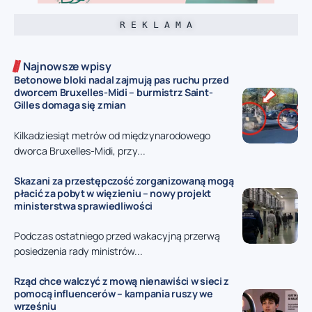
R E K L A M A
Najnowsze wpisy
Betonowe bloki nadal zajmują pas ruchu przed
dworcem Bruxelles-Midi – burmistrz Saint-
Gilles domaga się zmian
Kilkadziesiąt metrów od międzynarodowego
dworca Bruxelles-Midi, przy...
Skazani za przestępczość zorganizowaną mogą
płacić za pobyt w więzieniu – nowy projekt
ministerstwa sprawiedliwości
Podczas ostatniego przed wakacyjną przerwą
posiedzenia rady ministrów...
Rząd chce walczyć z mową nienawiści w sieci z
pomocą influencerów – kampania ruszy we
wrześniu