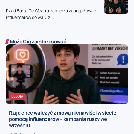
Rząd Barta De Wevera zamierza zaangażować
influencerów do walki z...
Może Cię zainteresować
BELGIA
Rząd chce walczyć z mową nienawiści w sieci z
pomocą influencerów – kampania ruszy we
wrześniu