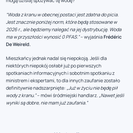
mogą dzisiaj spożywać tę wodę?
“Woda z kranu w obecnej postaci jest zdatna do picia.
Jest znacznie poniżej norm, które będą stosowane w
2026 r., ale będziemy nalegać na jej dystrybucję. Woda
ma w przyszłości wynosić 0 PFAS.”
– wyjaśnia
Frédéric
De Weireld.
Mieszkańcy jednak nadal się niepokoją. Jeśli dla
niektórych niepokój osłabł już po pierwszych
spotkaniach informacyjnych i sobotnim spotkaniu z
ministrem i ekspertami, to dla innych zaufanie zostało
definitywnie nadszarpnięte:
„Już w życiu nie będę pił
wody z kranu.”
– mówi śródmiejski handlarz.
„Nawet jeśli
wyniki są dobre, nie mam już zaufania.”