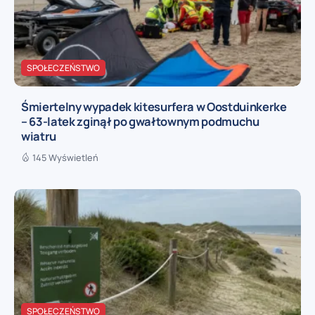
SPOŁECZEŃSTWO
Śmiertelny wypadek kitesurfera w Oostduinkerke
– 63-latek zginął po gwałtownym podmuchu
wiatru
145 Wyświetleń
SPOŁECZEŃSTWO