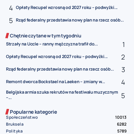
Opłaty Recupel wzrosną od 2027 roku – podwyżki...
Rząd federalny przedstawia nowy plan na rzecz osób...
Chętnie czytane w tym tygodniu
Strzały na Uccle – ranny mężczyzna trafił do...
Opłaty Recupel wzrosną od 2027 roku – podwyżki...
Rząd federalny przedstawia nowy plan na rzecz osób...
Remont dworca Bockstael na Laeken – zmiany w...
Belgijska armia szuka rekrutów na festiwalu muzycznym
–...
Popularne kategorie
Społeczeństwo
10013
Bruksela
6282
Polityka
5789