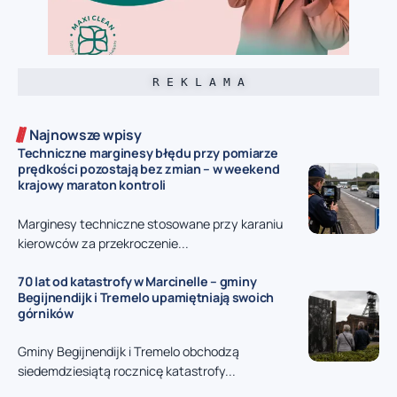
R E K L A M A
Najnowsze wpisy
Techniczne marginesy błędu przy pomiarze
prędkości pozostają bez zmian – w weekend
krajowy maraton kontroli
Marginesy techniczne stosowane przy karaniu
kierowców za przekroczenie...
70 lat od katastrofy w Marcinelle – gminy
Begijnendijk i Tremelo upamiętniają swoich
górników
Gminy Begijnendijk i Tremelo obchodzą
siedemdziesiątą rocznicę katastrofy...