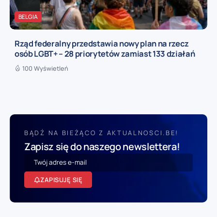
BELGIA
Rząd federalny przedstawia nowy plan na rzecz
osób LGBT+ – 28 priorytetów zamiast 133 działań
100 Wyświetleń
BĄDŹ NA BIEŻĄCO Z AKTUALNOSCI.BE!
Zapisz się do naszego newslettera!
ZAPISUJĘ SIĘ