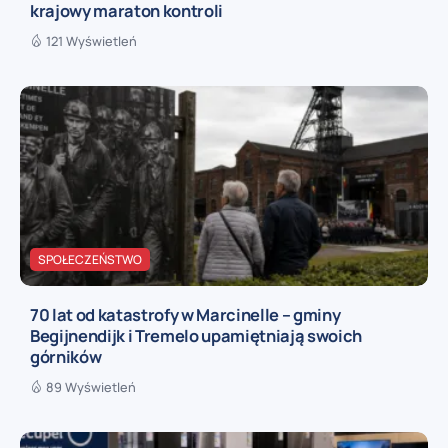
krajowy maraton kontroli
121 Wyświetleń
SPOŁECZEŃSTWO
70 lat od katastrofy w Marcinelle – gminy
Begijnendijk i Tremelo upamiętniają swoich
górników
89 Wyświetleń