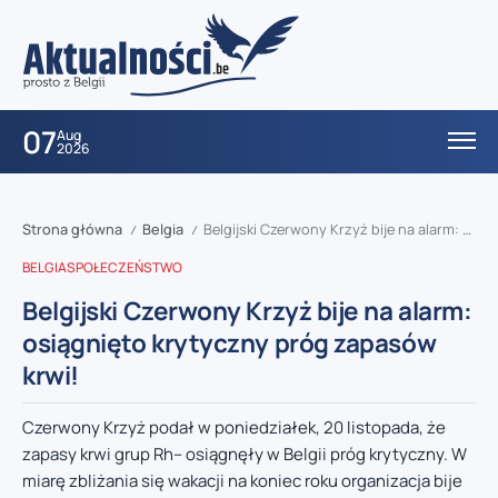
07
Aug
2026
Strona główna
Belgia
Belgijski Czerwony Krzyż bije na alarm: osiągnięto krytyczny próg zapasów krwi!
/
/
BELGIA
SPOŁECZEŃSTWO
Belgijski Czerwony Krzyż bije na alarm:
osiągnięto krytyczny próg zapasów
krwi!
Czerwony Krzyż podał w poniedziałek, 20 listopada, że
zapasy krwi grup Rh– osiągnęły w Belgii próg krytyczny. W
miarę zbliżania się wakacji na koniec roku organizacja bije