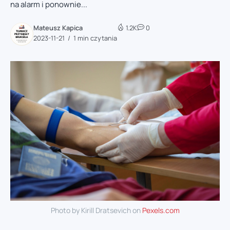
na alarm i ponownie...
Mateusz Kapica
1.2K
0
2023-11-21
1 min czytania
Photo by Kirill Dratsevich on
Pexels.com